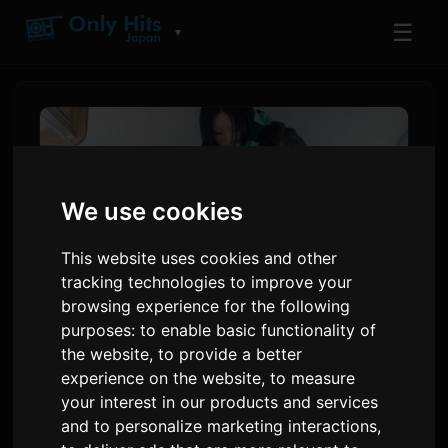
☰
▼
We use cookies
This website uses cookies and other
tracking technologies to improve your
browsing experience for the following
purposes:
to enable basic functionality of
Ayase 'うるさ' ырынын
the website
,
to provide a better
experience on the website
,
to measure
'dialogue' EP
your interest in our products and services
аталышындагы жеке
and to personalize marketing interactions
,