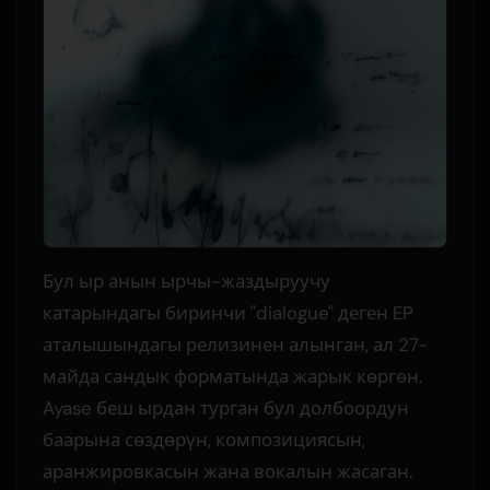
Бул ыр анын ырчы-жаздыруучу
катарындагы биринчи "dialogue" деген EP
аталышындагы релизинен алынган, ал 27-
майда сандык форматында жарык көргөн.
Ayase беш ырдан турган бул долбоордун
баарына сөздөрүн, композициясын,
аранжировкасын жана вокалын жасаган.