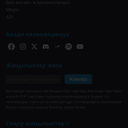
Биз менен жарнамалаңыз
Мерч
API
Бизди көзөмөлдөңүз
Жаңылыктар жаза
Жазылуу
Бул жерде жазылып, сиз биздин Поп Чарттар, Жапония Чарттары
жана K-POP Чарттары тууралуу маалымдамага түздөн-түз
көптөмеңиз. Сизге алган электрондук почтаңыздагы шилтемени
басып, жазылып алууну бекитүү керек болот.
Соңку жаңылыктар