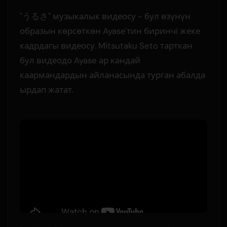
"うるさ" музыкалык видеосу - бул өзүнүн
образын көрсөткөн Ayase'тин биринчі жеке
кадрдагы видеосу. Mitsutaku Seto тарткан
бул видеодо Ayase ар кандай
каармандардын айланасында турган абалда
ырдап жатат.