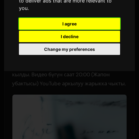
релизи үчүн музыкалык
to deliver ads that are more relevant to
you
.
видеопремьера кылды
I agree
Sam
тарабынан
3 июнь 2026
I decline
Англисчеден которулган
2,257 көрүү
Change my preferences
YOASOBI тобунун композитору Ayase "うるさ"
деген ыры үчүн музыкалык видеопремьера
кылды. Видео бүгүн саат 20:00 (Жапон
убактысы) YouTube аркылуу жарыкка чыкты.