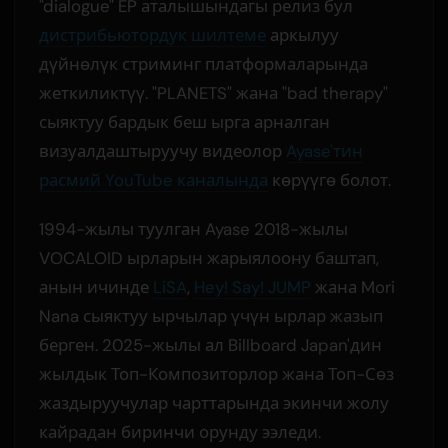
"dialogue" EP аталышындагы релиз бул
дистрибьютордук шилтеме
аркылуу
дүйнөлүк стриминг платформаларында
жеткиликтүү. "PLANETS" жана "bad therapy"
сыяктуу бардык беш ырга арналган
визуалдаштыруучу видеолор
Ayase'тин
расмий YouTube каналында
көрүүгө болот.
1994-жылы туулган Ayase 2018-жылы
VOCALOID ырларын жарыялоону баштап,
анын ичинде
LiSA
,
Hey! Say! JUMP
жана Mori
Nana сыяктуу ырчылар үчүн ырлар жазып
берген. 2025-жылы ал Billboard Japan'дин
жылдык Топ-Композиторлор жана Топ-Сөз
жаздыруучулар чарттарында экинчи жолу
кайрадан биринчи орунду ээледи.