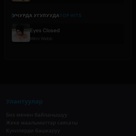
УЧУРДА УГУЛУУДА
TOP HITS
Eyes Closed
Mimi Webb
Улантуулар
Биз менен байланышуу
Жеке маалыматтар саясаты
Кукилерди башкаруу