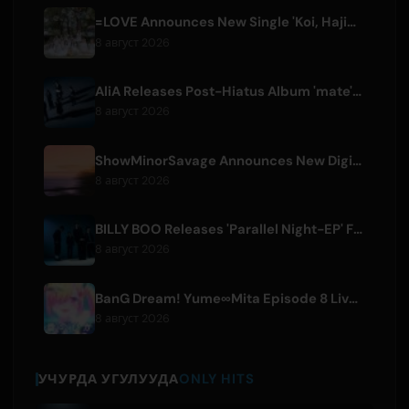
=LOVE Announces New Single 'Koi, Hajimemashita.' and Tokyo Dome Concerts
8 август 2026
AliA Releases Post-Hiatus Album 'mate', Announces Tokyo Live
8 август 2026
ShowMinorSavage Announces New Digital Single 'Gradation'
8 август 2026
BILLY BOO Releases 'Parallel Night-EP' Featuring TV Drama Theme Song
8 август 2026
BanG Dream! Yume∞Mita Episode 8 Live Clip Released
8 август 2026
УЧУРДА УГУЛУУДА
ONLY HITS