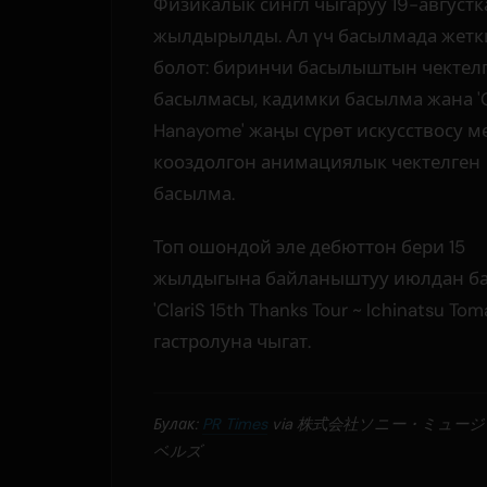
Физикалык сингл чыгаруу 19-августк
жылдырылды. Ал үч басылмада жетк
болот: биринчи басылыштын чектел
басылмасы, кадимки басылма жана 'O
Hanayome' жаңы сүрөт искусствосу м
кооздолгон анимациялык чектелген
басылма.
Топ ошондой эле дебюттон бери 15
жылдыгына байланыштуу июлдан б
'ClariS 15th Thanks Tour ~ Ichinatsu Toma
гастролуна чыгат.
Булак:
PR Times
via 株式会社ソニー・ミュー
ベルズ