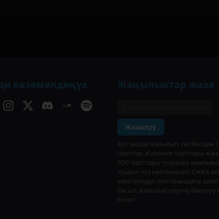
ди көзөмөлдөңүз
Жаңылыктар жаза
Жазылуу
Бул жерде жазылып, сиз биздин 
Чарттар, Жапония Чарттары жана
POP Чарттары тууралуу маалым
түздөн-түз көптөмеңиз. Сизге ал
электрондук почтаңыздагы шил
басып, жазылып алууну бекитүү 
болот.