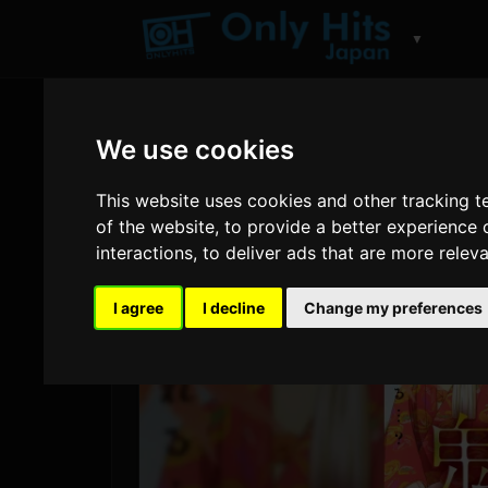
▼
We use cookies
This website uses cookies and other tracking 
of the website
,
to provide a better experience 
interactions
,
to deliver ads that are more relev
I agree
I decline
Change my preferences