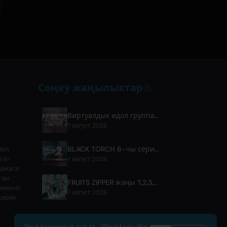
Соңку жаңылыктар
Виртуалдык идол группасы FouRTe Project 'ALL IN' альбому менен дебют жасады, продюсери m-flo'нун ☆Taku Takahashi
7 август 2026
BLACK TORCH 6-чы сериясынын алдын ала көрүнүшү жана көрсөтүү маалыматтары
Поп
 K-
7 август 2026
дамага
ган
FRUITS ZIPPER жаңы '1,2,3,FOOOOUR' ырын чыгарды
темени
7 август 2026
керек
Your browser is set to . Would you like