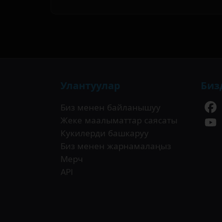
Улантуулар
Биз
Биз менен байланышуу
Жеке маалыматтар саясаты
Кукилерди башкаруу
Биз менен жарнамалаңыз
Мерч
API