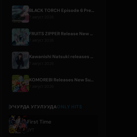
BLACK TORCH Episode 6 Preview and Streaming Details
7 август 2026
FRUITS ZIPPER Release New Collaboration Song '1,2,3,FOOOOUR'
7 август 2026
Kawanishi Natsuki releases digital single 'Sayonara wa Ichiban Kirei na Atashi de'
7 август 2026
KOMOREBI Releases New Summer Single 'Letsu Natsu'
7 август 2026
УЧУРДА УГУЛУУДА
ONLY HITS
First Time
JYT