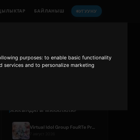
ҢЫЛЫКТАР
БАЙЛАНЫШ
УГУУНУ
ONLY HITS JAPAN
УГУУ
following purposes:
to enable basic functionality
nd services and to personalize marketing
Only Hits Japan
Ойнату
ЖАКЫНДАГЫ МАКАЛАЛАР
Virtual Idol Group FouRTe Project Debuts with 'ALL IN' Album Produced by m-flo's ☆Taku Takahashi
7 август 2026