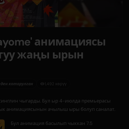
anayome' анимациясы
аттуу жаңы ырын
еден которулган
1,492 көрүү
ңы синглин чыгарды. Бул ыр 4-июлда премьерасы
ялык анимациясынын ачылыш ыры болуп саналат.
Бул анимация басылып чыккан 7.5