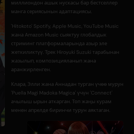
миллиондон ашык нускасы бар бестселлер
манга сериясынын адаптациясы.
'Hitokoto' Spotify, Apple Music, YouTube Music
жана Amazon Music сыяктуу глобалдык
стриминг платформаларында азыр эле
жеткиликтүү. Трек Hiroyuki Suzuki тарабынан
жазылып, композицияланып жана
аранжирленген.
Клара, Элли жана Аннадан турган үчөө мурун
'Puella Magi Madoka Magica' үчүн 'Connect'
ачылыш ырын аткарган. Топ жаңы курам
менен апрелде биринчи турун аяктаган.