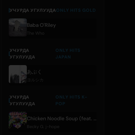
УЧУРДА УГУЛУУДА
ONLY HITS GOLD
Baba O'Riley
The Who
УЧУРДА
ONLY HITS
УГУЛУУДА
JAPAN
あぶく
ヨルシカ
УЧУРДА
ONLY HITS K-
УГУЛУУДА
POP
Chicken Noodle Soup (feat. Becky G)
Becky G
,
j-hope