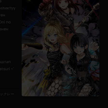
а
иликтүү
ген
ni no
енен
аштап
tsuri ~'
ジックレー