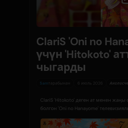
ClariS 'Oni no H
үчүн 'Hitokoto' 
чыгарды
Sam
тарабынан
6 июль 2026
Англисч
ClariS 'Hitokoto' деген ат менен жа
болгон 'Oni no Hanayome' телевизи