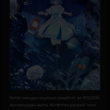
Китеп оюндун окуясын кеңейтет, ал 800,000
жүктөлүүдөн ашты. Китептин расмий 'note'