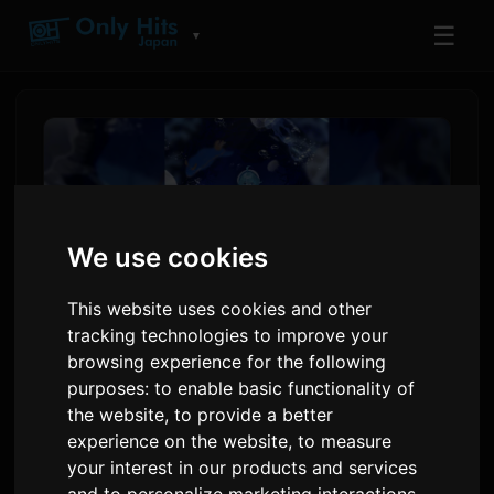
☰
▼
We use cookies
This website uses cookies and other
tracking technologies to improve your
browsing experience for the following
Креатор Даидай Хиттик
purposes:
to enable basic functionality of
the website
,
to provide a better
Коркуунуу Оюну
experience on the website
,
to measure
'Аквариум Бийлебейт'
your interest in our products and services
and to personalize marketing interactions
,