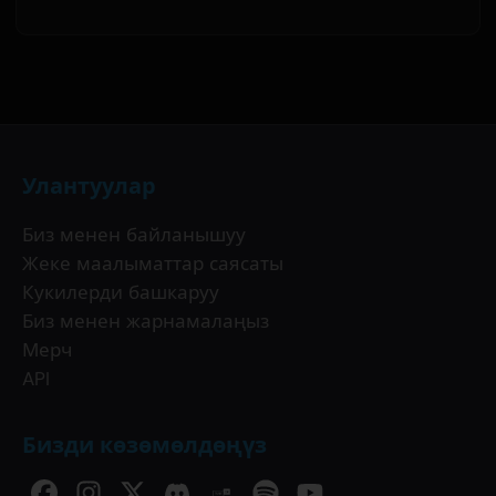
Улантуулар
Биз менен байланышуу
Жеке маалыматтар саясаты
Кукилерди башкаруу
Биз менен жарнамалаңыз
Мерч
API
Бизди көзөмөлдөңүз