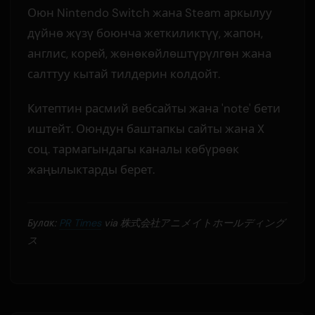
Оюн Nintendo Switch жана Steam аркылуу
дүйнө жүзү боюнча жеткиликтүү, жапон,
англис, корей, жөнөкөйлөштүрүлгөн жана
салттуу кытай тилдерин колдойт.
Китептин расмий вебсайты жана 'note' бети
иштейт. Оюндун баштапкы сайты жана X
соц. тармагындагы каналы көбүрөөк
жаңылыктарды берет.
Булак:
PR Times
via 株式会社アニメイトホールディング
ス