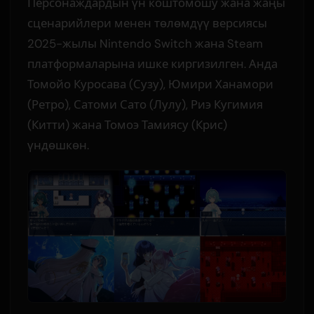
Персонаждардын үн коштомошу жана жаңы
сценарийлери менен төлөмдүү версиясы
2025-жылы Nintendo Switch жана Steam
платформаларына ишке киргизилген. Анда
Томойо Куросава (Сузу), Юмири Ханамори
(Ретро), Сатоми Сато (Лулу), Риэ Кугимия
(Китти) жана Томоэ Тамиясу (Крис)
үндөшкөн.