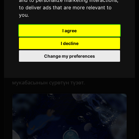
Китепке Адаптациялайт
to deliver ads that are more relevant to
you
.
Sam
тарабынан
1 июнь 2026
Англисчеден которулган
3,023 көрүү
I agree
I decline
Коркуунуу оюну
Аквариум Бийлебейттин
жараткан адам китеп адаптациясын жазып
Change my preferences
жатат. Оюнду сегиз жыл бою жалгыз
өнүктүргөн Даидай, текстти жазып,
мукабасынын сүрөтүн түзөт.