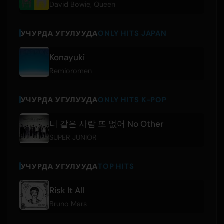
David Bowie
,
Queen
УЧУРДА УГУЛУУДА
ONLY HITS JAPAN
Konayuki
Remioromen
УЧУРДА УГУЛУУДА
ONLY HITS K-POP
너 같은 사람 또 없어 No Other
SUPER JUNIOR
УЧУРДА УГУЛУУДА
TOP HITS
Risk It All
Bruno Mars