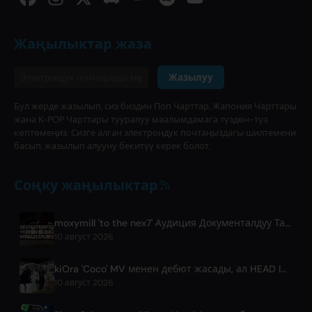
Жаңылыктар жаза
Жазылуу
Бул жерде жазылып, сиз биздин Поп Чарттар, Жапония Чарттары
жана K-POP Чарттары тууралуу маалымдамага түздөн-түз
көптөмеңиз. Сизге алган электрондук почтаңыздагы шилтемени
басып, жазылып алууну бекитүү керек болот.
Соңку жаңылыктар
moxymill 'to the nex7' Аудиция Документалдуу Тарыхынын 1-Бөлүмү Чыкты
10 август 2026
kiOra 'Coco' MV менен дебют жасады, ал HEAD IN THE CLOUDS LA фестивалында көрсөтүлдү
10 август 2026