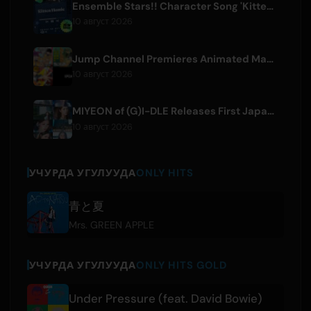
Ensemble Stars!! Character Song 'Kitten Homie' by Ritsu Sakuma Releases Worldwide
10 август 2026
Jump Channel Premieres Animated Manga for Three New Shonen Jump Series
10 август 2026
MIYEON of (G)I-DLE Releases First Japanese Solo Single 'RUN AWAY'
10 август 2026
УЧУРДА УГУЛУУДА
ONLY HITS
青と夏
Mrs. GREEN APPLE
УЧУРДА УГУЛУУДА
ONLY HITS GOLD
Under Pressure (feat. David Bowie)