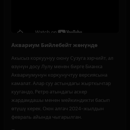
Аквариум Бийлебейт жөнүндө
Акысыз коркуунуу оюну Сузуга ээрчийт, ал
өзүнүн досу Лулу менен бирге Бианка
Аквариумунун коркунучтуу версиясына
камалат. Алар суу астындагы жырткычтар
куугандо, Ретро атындагы аскер
жардамдашы менен мейкиндикти басып
өтүшү керек. Оюн алгач 2024-жылдын
февраль айында чыгарылган.