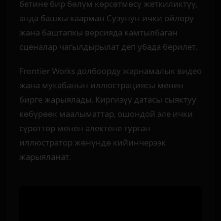
бетине бир бөлүм көрсөтмөсү жеткиликтүү,
анда башкы каарман Сузунун ички ойлору
жана баштапкы версияда камтылбаган
сценалар чагылдырылат деп убада берилет.
Frontier Works долбоорду жарнамалык видео
жана мукабанын иллюстрациясы менен
бирге жарыялады. Киргизүү датасы сыяктуу
көбүрөөк маалыматтар, ошондой эле ички
сүрөттөр менен алектене турган
иллюстратор жөнүндө кийинчерээк
жарыяланат.