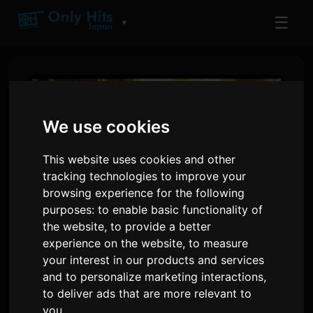
☰
▼
We use cookies
This website uses cookies and other
tracking technologies to improve your
browsing experience for the following
purposes:
to enable basic functionality of
the website
,
to provide a better
experience on the website
,
to measure
FATAL FURY: City of the
your interest in our products and services
Wolves Саундтректи
and to personalize marketing interactions
,
Баардык Стреминг
to deliver ads that are more relevant to
you
.