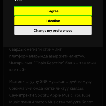
Кызматтарында
I agree
Sam
тарабынан
3 июнь 2026
I decline
Англисчеден которулган
2,371 көрүү
Change my preferences
Боевик оюнунун
FATAL FURY: City of the
Wolves
97 тректен турган толук саундтректи
баардык негизги стриминг
платформаларында азыр жеткиликтүү.
Чыгарылыш "Chain Reaction" башкы темасын
камтыйт.
Иштеп чыгуучу SNK музыканы дүйнө жүзү
боюнча 3-июнда жеткиликтүү кылды.
Саундтректи Spotify, Apple Music, YouTube
Music жана Amazon Musicтен табууга болот.