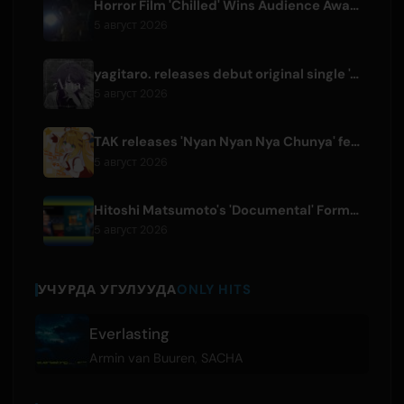
Horror Film 'Chilled' Wins Audience Award at Fantasia Festival
5 август 2026
yagitaro. releases debut original single 'Aria.' with Suda Keina
5 август 2026
TAK releases 'Nyan Nyan Nya Chunya' featuring Kotoha for Zenless Zone Zero
5 август 2026
Hitoshi Matsumoto's 'Documental' Format to Launch US Version
5 август 2026
УЧУРДА УГУЛУУДА
ONLY HITS
Everlasting
Armin van Buuren
,
SACHA