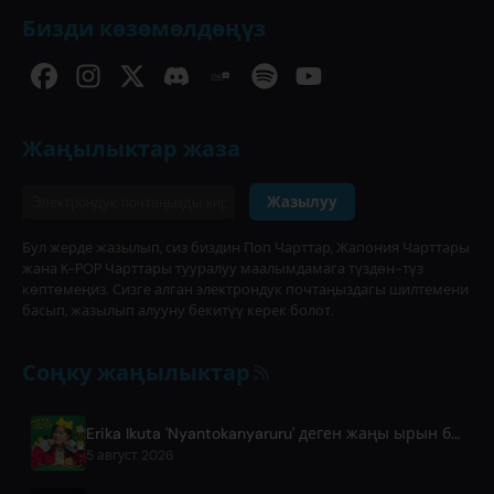
Бизди көзөмөлдөңүз
Жаңылыктар жаза
Жазылуу
Бул жерде жазылып, сиз биздин Поп Чарттар, Жапония Чарттары
жана K-POP Чарттары тууралуу маалымдамага түздөн-түз
көптөмеңиз. Сизге алган электрондук почтаңыздагы шилтемени
басып, жазылып алууну бекитүү керек болот.
Соңку жаңылыктар
Erika Ikuta 'Nyantokanyaruru' деген жаңы ырын балдар үчүн 'Fumikiri Neko' китебине арнап чыгарды
5 август 2026