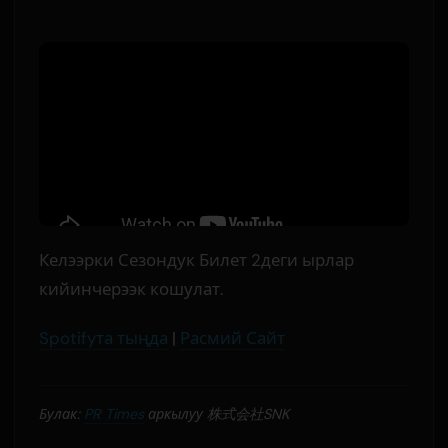
Келээрки Сезондук Билет 2деги ырлар
кийинчерээк кошулат.
Spotifyта тыңда
|
Расмий Сайт
Булак:
PR Times
аркылуу 株式会社SNK