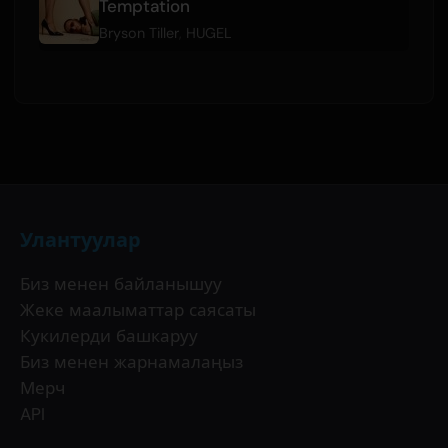
Temptation
Bryson Tiller
,
HUGEL
Улантуулар
Биз менен байланышуу
Жеке маалыматтар саясаты
Кукилерди башкаруу
Биз менен жарнамалаңыз
Мерч
API