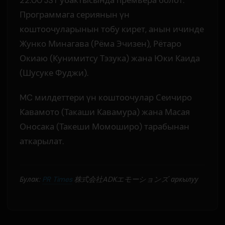
Программага сериянын үн
коштоочуларынын тобу кирет, анын ичинде
Жунко Минагава (Рёма Эчизен), Рётаро
Окиаю (Кунимитсу Тэзука) жана Юки Каида
(Шусуке Фуджи).
MC милдеттери үн коштоочулар Сеичиро
Кавамото (Такаши Кавамура) жана Масая
Оносака (Такеши Момоширо) тарабынан
аткарылат.
Булак:
PR Times
株式会社ADKエモーションズ аркылуу