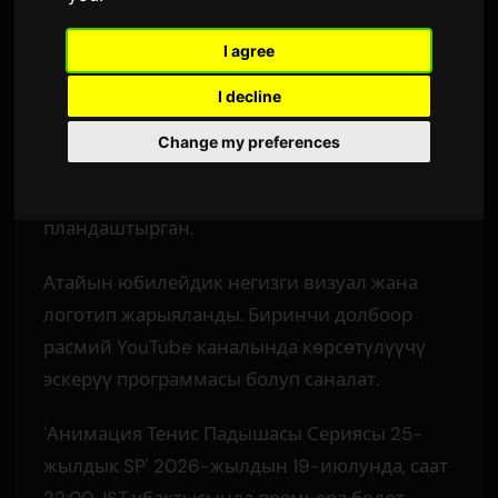
Sam
тарабынан
4 июнь 2026
I agree
Англисчеден которулган
2,229 көрүү
I decline
Октябрь 2001-жылы жарыкка чыккан Тенис
Change my preferences
Падышасы франшизасы 2026- жана 2027-
жылдарга чейин иш-чараларды
пландаштырган.
Атайын юбилейдик негизги визуал жана
логотип жарыяланды. Биринчи долбоор
расмий YouTube каналында көрсөтүлүүчү
эскерүү программасы болуп саналат.
'Анимация Тенис Падышасы Сериясы 25-
жылдык SP' 2026-жылдын 19-июлунда, саат
22:00 JST убактысында премьера болот.