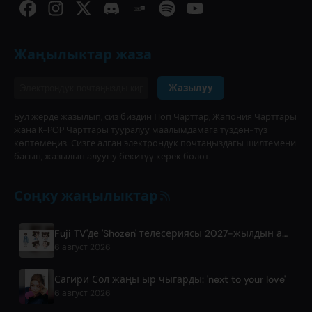
Жаңылыктар жаза
Жазылуу
Бул жерде жазылып, сиз биздин Поп Чарттар, Жапония Чарттары
жана K-POP Чарттары тууралуу маалымдамага түздөн-түз
көптөмеңиз. Сизге алган электрондук почтаңыздагы шилтемени
басып, жазылып алууну бекитүү керек болот.
Соңку жаңылыктар
Fuji TV'де 'Shozen' телесериясы 2027-жылдын апрель айында чыгат
6 август 2026
Сагири Сол жаңы ыр чыгарды: 'next to your love'
6 август 2026