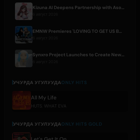
Kizuna AI Deepens Partnership with Asobisystem Ahead of 10th Anniversary World Tour
6 август 2026
EMNW Premieres 'LOVING TO GET US BY' Music Video on August 7
6 август 2026
Synxro Project Launches to Create New IP from Fictional Anime Openings
6 август 2026
УЧУРДА УГУЛУУДА
ONLY HITS
All My Life
HUTS
,
WHAT EVA
УЧУРДА УГУЛУУДА
ONLY HITS GOLD
Let's Get It On