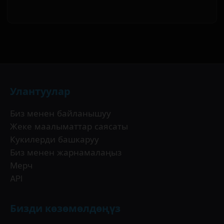
Улантуулар
Биз менен байланышуу
Жеке маалыматтар саясаты
Кукилерди башкаруу
Биз менен жарнамалаңыз
Мерч
API
Бизди көзөмөлдөңүз