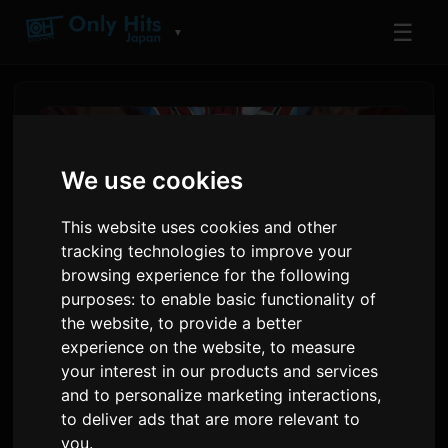
☰
▼
We use cookies
This website uses cookies and other
tracking technologies to improve your
browsing experience for the following
purposes:
to enable basic functionality of
the website
,
to provide a better
experience on the website
,
to measure
Тенис Падышасы
your interest in our products and services
анимациясы 25-жылдык
and to personalize marketing interactions
,
мааракесин баштайт
to deliver ads that are more relevant to
you
.