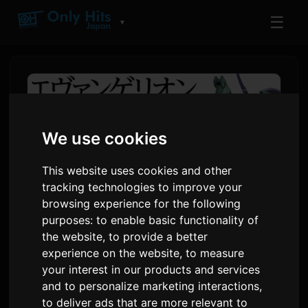
☰
▼
We use cookies
This website uses cookies and other
tracking technologies to improve your
browsing experience for the following
purposes:
to enable basic functionality of
the website
,
to provide a better
एव्हान्गेलियन ANIMA स्पिन-ऑफ
experience on the website
,
to measure
कादंबरी मालिका ऑडियोबुक म्हणून
your interest in our products and services
उपलब्ध
and to personalize marketing interactions
,
to deliver ads that are more relevant to