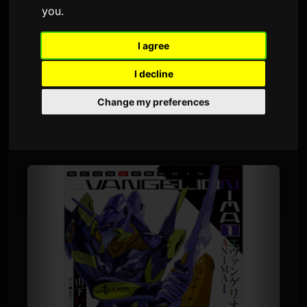
you
.
Sam
द्वारे
८ जुलै २०२६
इंग्रजीतून अनुवादित
1,634 दृश्ये
I agree
I decline
ऑफिशियल स्पिन-ऑफ कादंबरी मालिका 'एव्हान्गेलियन ANIMA'
आता ऑडियोबुक म्हणून उपलब्ध आहे. पहिला खंड सध्या ऑडिबल
Change my preferences
वर स्ट्रीमिंगवर उपलब्ध आहे, आणि पुढील खंड ऑक्टोबर 2026
पर्यंत दरमहा रिलीज करण्याचे नियोजन आहे.