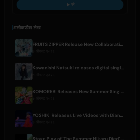
प्ले
अलीकडील लेख
FRUITS ZIPPER Release New Collaboration Song '1,2,3,FOOOOUR'
७ ऑगस्ट २०२६
Kawanishi Natsuki releases digital single 'Sayonara wa Ichiban Kirei na Atashi de'
७ ऑगस्ट २०२६
KOMOREBI Releases New Summer Single 'Letsu Natsu'
७ ऑगस्ट २०२६
YOSHIKI Releases Live Videos with Diana Ross and KORN's Jonathan Davis
७ ऑगस्ट २०२६
Stage Play of 'The Summer Hikaru Died' Streams Globally for Free on ABEMA