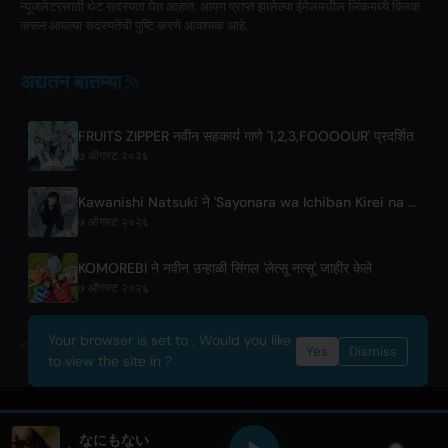
न्यूजलेटरसाठी थेट सदस्यता घेत आहात. आपण प्राप्त झालेल्या ईमेलमधील लिंकमध्ये क्लिक
करून आपल्या सदस्यतेची पुष्टि करणे आवश्यक आहे.
अद्यतन बातम्या
FRUITS ZIPPER नवीन सहकार्य गाणे '1,2,3,FOOOOUR' प्रदर्शित
७ ऑगस्ट २०२६
Kawanishi Natsuki ने 'Sayonara wa Ichiban Kirei na Atashi de' डिजिटल सिंगल प्रकाशित केले
७ ऑगस्ट २०२६
KOMOREBI ने नवीन उन्हाळी सिंगल 'लेत्सू नत्सू' जाहीर केले
७ ऑगस्ट २०२६
Your browser is set to . Would you like
© 2026 OnlyHit. All rights reserved. - Metadata provided by
ACRCloud
Yes
Dismiss
to view the site in ?
なにもない