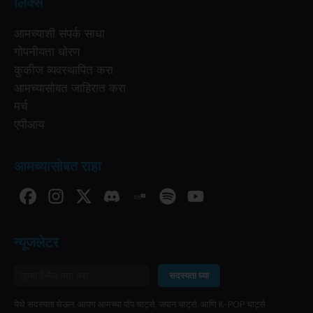
लिंक्स
आमच्याशी संपर्क साधा
गोपनीयता धोरण
कुकीज व्यवस्थापित करा
आमच्यासोबत जाहिरात करा
मर्च
एपीआय
आमच्यासोबत राहा
न्यूजलेटर
सदस्यता घ्या
येथे सदस्यता घेऊन, आपण आमच्या पॉप चार्ट्स, जपान चार्ट्स, आणि K-POP चार्ट्स