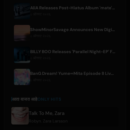
AliA Releases Post-Hiatus Album 'mate', Announces Tokyo Live
८ ऑगस्ट २०२६
ShowMinorSavage Announces New Digital Single 'Gradation'
८ ऑगस्ट २०२६
BILLY BOO Releases 'Parallel Night-EP' Featuring TV Drama Theme Song
८ ऑगस्ट २०२६
BanG Dream! Yume∞Mita Episode 8 Live Clip Released
८ ऑगस्ट २०२६
आता वाजत आहे
ONLY HITS
Talk To Me, Zara
Robyn
,
Zara Larsson