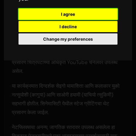
Sam
द्वारे
२ जून २०२६
इंग्रजीतून अनुवादित
I agree
3,421 दृश्ये
I decline
अॅनिमे चित्रपट 'सुपर कागुया-हिमे!' चे जपानमधील प्रदर्शन
Change my preferences
18 जून रोजी संपेल. एक विशेष 'पदवी' स्टेज ग्रीटिंग कार्यक्रम
पुढील दिवशी, 19 जून रोजी आयोजित केला जाईल, ज्याचा थेट
प्रसारण चित्रपटाच्या अधिकृत YouTube चॅनेलवर उपलब्ध
असेल.
या कार्यक्रमात दिग्दर्शक सेइगो यामाशिता आणि कलाकार युको
नत्सुयोशी (कागुया) आणि साओरी हयामी (याचियो त्सुकिमी)
सहभागी होतील. सिनेमासिटी येथील स्टेज ग्रीटिंगचा थेट
प्रसारण केला जाईल.
नेटफ्लिक्सचा अनन्य, जागतिक स्तरावर उपलब्ध असलेला हा
चित्रपट फेब्रुवारीमध्ये एका आठवड्याच्या प्रदर्शनासाठी सुरू