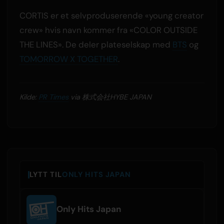
CORTIS er et selvproduserende «young creator
crew» hvis navn kommer fra «COLOR OUTSIDE
THE LINES». De deler plateselskap med
BTS
og
TOMORROW X TOGETHER
.
Kilde:
PR Times
via 株式会社HYBE JAPAN
LYTT TIL
ONLY HITS JAPAN
Only Hits Japan