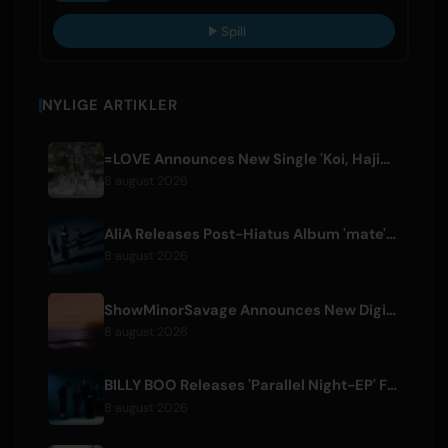
Spill
NYLIGE ARTIKLER
=LOVE Announces New Single 'Koi, Hajimemashita.' and Tokyo Dome Concerts
8 august 2026
AliA Releases Post-Hiatus Album 'mate', Announces Tokyo Live
8 august 2026
ShowMinorSavage Announces New Digital Single 'Gradation'
8 august 2026
BILLY BOO Releases 'Parallel Night-EP' Featuring TV Drama Theme Song
8 august 2026