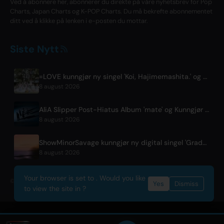
Ved å abonnere her, abonnerer du direkte på våre nyhetsbrev for Pop
Charts, Japan Charts og K-POP Charts. Du må bekrefte abonnementet
ditt ved å klikke på lenken i e-posten du mottar.
Siste Nytt
=LOVE kunngjør ny singel 'Koi, Hajimemashita.' og Tokyo Dome-konserter
8 august 2026
AliA Slipper Post-Hiatus Album 'mate' og Kunngjør Tokyo-konsert
8 august 2026
ShowMinorSavage kunngjør ny digital singel 'Gradation'
8 august 2026
Your browser is set to . Would you like
© 2026 OnlyHit. All rights reserved. - Metadata provided by
ACRCloud
Yes
Dismiss
to view the site in ?