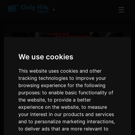
☰
▼
We use cookies
This website uses cookies and other
tracking technologies to improve your
browsing experience for the following
purposes:
to enable basic functionality of
the website
,
to provide a better
CORTIS kunngjør sin første
experience on the website
,
to measure
your interest in our products and services
solo verdensturné 'PUT YOUR
and to personalize marketing interactions
,
PHONE DOWN'
to deliver ads that are more relevant to