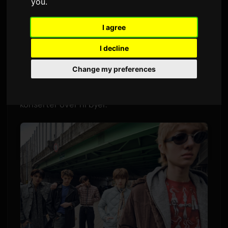
you
.
Av
Sam
2 juni 2026
Oversatt fra engelsk
I agree
3,407 visninger
I decline
CORTIS vil dra på sin første solo verdensturné i
Change my preferences
2026. Femmedjsgruppen, som debuterte i
august i fjor under BIGHIT MUSIC, vil holde 13
konserter over ni byer.