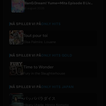
BanG Dream! Yume∞Mita Episode 8 Live Clip Released
8 august 2026
NÅ SPILLER VI PÅ
ONLY HITS
Tout pour toi
Elisa Palmire
,
Louane
NÅ SPILLER VI PÅ
ONLY HITS GOLD
Time to Wonder
Fury in the Slaughterhouse
NÅ SPILLER VI PÅ
ONLY HITS JAPAN
パッパパラダイス
Hikaru Utada
,
Hiroto Komoto