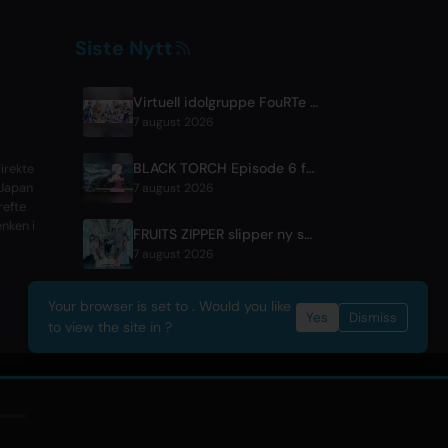
Siste Nytt
Virtuell idolgruppe FouRTe Project debuterer med 'ALL IN'-album produsert av m-flos ☆Taku Takahashi
7 august 2026
BLACK TORCH Episode 6 forhåndsvisning og strømmedetaljer
irekte
 Japan
7 august 2026
refte
enken i
FRUITS ZIPPER slipper ny samarbeidssang '1,2,3,FOOOOUR'
7 august 2026
Your browser is set to . Would you like
Yes
Dismiss
to view the site in ?