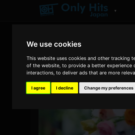
▼
We use cookies
This website uses cookies and other tracking 
of the website
,
to provide a better experience 
interactions
,
to deliver ads that are more relev
I agree
I decline
Change my preferences