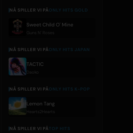
NÅ SPILLER VI PÅ
ONLY HITS GOLD
Sweet Child O' Mine
Guns N' Roses
NÅ SPILLER VI PÅ
ONLY HITS JAPAN
TACTIC
Daoko
NÅ SPILLER VI PÅ
ONLY HITS K-POP
Lemon Tang
Hearts2Hearts
NÅ SPILLER VI PÅ
TOP HITS