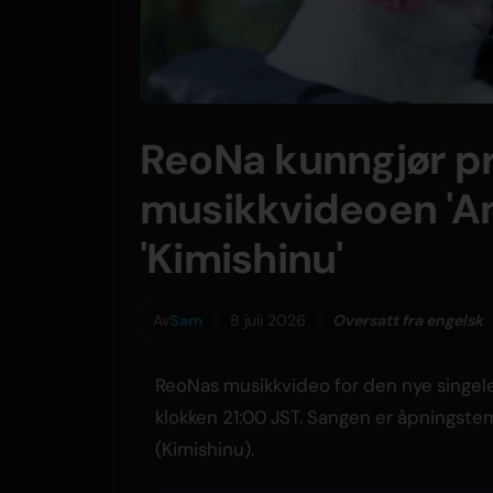
ReoNa kunngjør p
musikkvideoen 'Am
'Kimishinu'
Av
Sam
8 juli 2026
Oversatt fra engelsk
ReoNas musikkvideo for den nye singelen
klokken 21:00 JST. Sangen er åpningste
(Kimishinu).