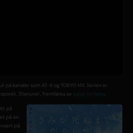
uli på kanaler som AT-X og TOKYO MX. Serien er
sporet, 'Eteruner', fremføres av
sajou no hana
.
itt på
ket på en
onsert på