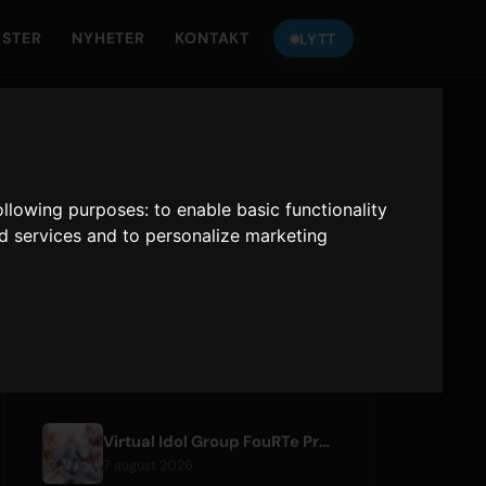
ISTER
NYHETER
KONTAKT
LYTT
LYTT TIL
ONLY HITS JAPAN
following purposes:
to enable basic functionality
nd services and to personalize marketing
Only Hits Japan
Spill
NYLIGE ARTIKLER
Virtual Idol Group FouRTe Project Debuts with 'ALL IN' Album Produced by m-flo's ☆Taku Takahashi
7 august 2026