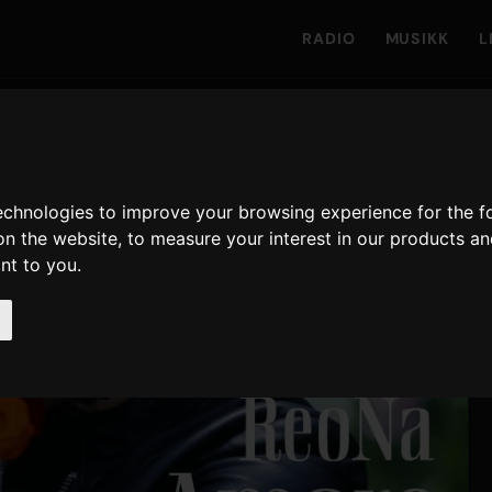
RADIO
MUSIKK
L
technologies to improve your browsing experience for the 
on the website
,
to measure your interest in our products a
ant to you
.