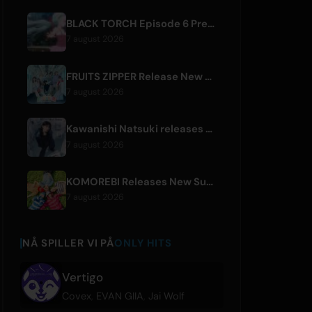
BLACK TORCH Episode 6 Preview and Streaming Details
7 august 2026
FRUITS ZIPPER Release New Collaboration Song '1,2,3,FOOOOUR'
7 august 2026
Kawanishi Natsuki releases digital single 'Sayonara wa Ichiban Kirei na Atashi de'
7 august 2026
KOMOREBI Releases New Summer Single 'Letsu Natsu'
7 august 2026
NÅ SPILLER VI PÅ
ONLY HITS
Vertigo
Covex
,
EVAN GIIA
,
Jai Wolf