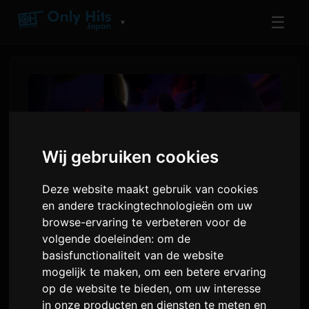
☰
▼
Wij gebruiken cookies
Deze website maakt gebruik van cookies
en andere trackingtechnologieën om uw
browse-ervaring te verbeteren voor de
volgende doeleinden:
om de
Digimon Beatbreak start
basisfunctionaliteit van de website
nieuwe 'Kyo-hen'-verhaallijn
mogelijk te maken
,
om een betere ervaring
op 12 juli
op de website te bieden
,
om uw interesse
in onze producten en diensten te meten en