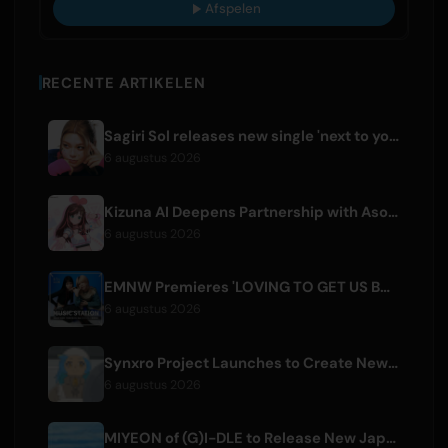
Afspelen
RECENTE ARTIKELEN
Sagiri Sol releases new single 'next to your love' after hiatus
6 augustus 2026
Kizuna AI Deepens Partnership with Asobisystem Ahead of 10th Anniversary World Tour
6 augustus 2026
EMNW Premieres 'LOVING TO GET US BY' Music Video on August 7
6 augustus 2026
Synxro Project Launches to Create New IP from Fictional Anime Openings
6 augustus 2026
MIYEON of (G)I-DLE to Release New Japanese Digital Single 'RUN AWAY'