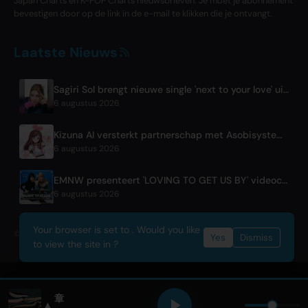
Japan Charts en K-POP Charts nieuwsbrieven. Je moet je abonnement
bevestigen door op de link in de e-mail te klikken die je ontvangt.
Laatste Nieuws
Sagiri Sol brengt nieuwe single 'next to your love' uit na pauze
6 augustus 2026
Kizuna AI versterkt partnerschap met Asobisystem voorafgaand aan 10e jubileumwereldtournee
6 augustus 2026
EMNW presenteert 'LOVING TO GET US BY' videoclip op 7 augustus
6 augustus 2026
Your browser is set to . Would you like
© 2026 OnlyHit. All rights reserved. - Metadata provided by
ACRCloud
Yes
Dismiss
to view the site in ?
章
▲