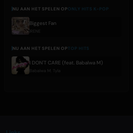
NU AAN HET SPELEN OP
ONLY HITS K-POP
Biggest Fan
IRENE
NU AAN HET SPELEN OP
TOP HITS
I DON'T CARE (feat. Babalwa M)
Babalwa M
,
Tyla
Links