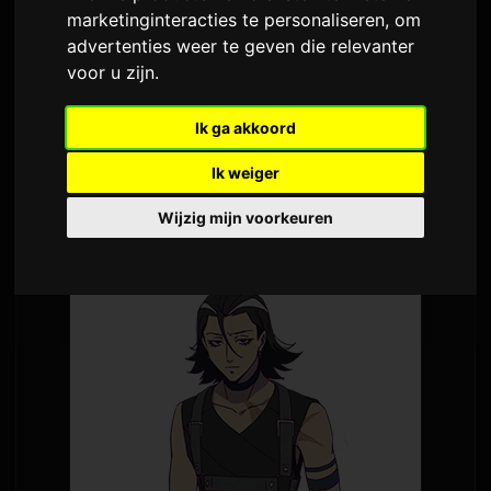
marketinginteracties te personaliseren
,
om
Door
Sam
7 juli 2026
advertenties weer te geven die relevanter
Vertaald vanuit het Engels
1,570 weergaven
voor u zijn
.
De tv-anime
Digimon Beatbreak
begint op 12
Ik ga akkoord
juli met een nieuwe verhaallijn, 'Kyo-hen'. Er zijn
Ik weiger
een nieuwe key visual en karakterdetails
Wijzig mijn voorkeuren
vrijgegeven samen met de aankondiging.