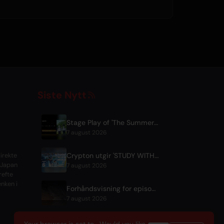
Siste Nytt
Stage Play of 'The Summer Hikaru Died' Streams Globally for Free on ABEMA
7 august 2026
Crypton utgir 'STUDY WITH MIKU - part6 -' instrumental BGM-video
irekte
 Japan
7 august 2026
refte
enken i
Forhåndsvisning for episode 7 av Tenmaku no Jaadougaru utgitt
7 august 2026