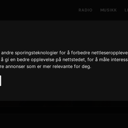
RADIO
MUSIKK
L
andre sporingsteknologier for å forbedre nettleseroppleve
mith
 å gi en bedre opplevelse på nettstedet
,
for å måle interes
ere annonser som er mer relevante for deg
.
å Only Hits
557
17 juni 2026
NYESTE UTGIVELSE
SPILLINGER · 90 D