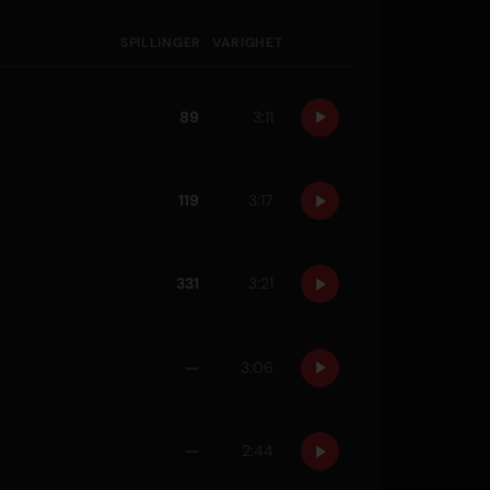
SPILLINGER
VARIGHET
89
3:11
119
3:17
331
3:21
—
3:06
—
2:44