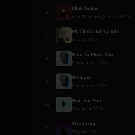
Blink Twice
6
25 april 2025
med
Shaboozey
My First Heartbreak
7
25 april 2025
Nice To Meet You
8
8 november 2024
Whisper
9
8 november 2024
Wait For You
10
23 august 2024
Stargazing
11
28 juni 2024