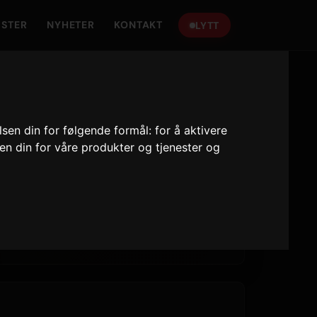
ISTER
NYHETER
KONTAKT
LYTT
lsen din for følgende formål:
for å aktivere
sen din for våre produkter og tjenester og