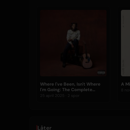
Where I've Been, Isn't Where
A Mi
I'm Going: The Complete
Edition
25 april 2025 · 2 spor
Låter