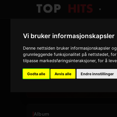
▼
Vi bruker informasjonskapsler
ARTIST
Denne nettsiden bruker informasjonskapsler og 
Myles S
grunnleggende funksjonalitet på nettstedet
,
for
tilpasse markedsføringsinteraksjoner
,
for å lev
Spor og album spilt p
Godta alle
Avvis alle
Endre innstillinger
11
2
SPOR
ALBUM
Album