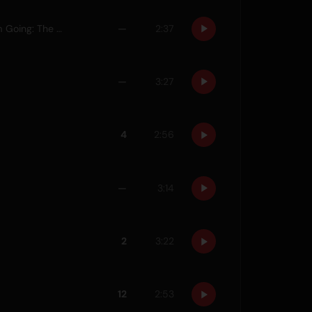
Where I've Been, Isn't Where I'm Going: The Complete Edition
—
2:37
—
3:27
4
2:56
—
3:14
2
3:22
12
2:53