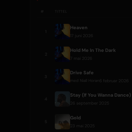
#
TITTEL
Heaven
1
17 juni 2026
Hold Me In The Dark
2
7 mai 2026
Drive Safe
3
6 februar 2026
med
Niall Horan
Stay (If You Wanna Dance)
4
26 september 2025
Gold
5
23 mai 2025