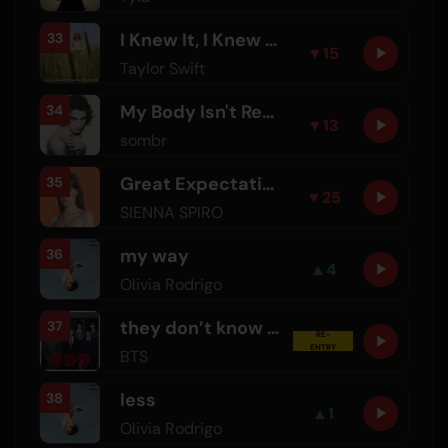
I Knew It, I Knew You - From "Toy Story 5"
33
▼
15
Taylor Swift
My Body Isn't Ready
34
▼
13
sombr
Great Expectation
35
▼
25
SIENNA SPIRO
my way
36
▲
4
Olivia Rodrigo
they don’t know ’bout us
37
RE-
ENTRY
BTS
less
38
▲
1
Olivia Rodrigo