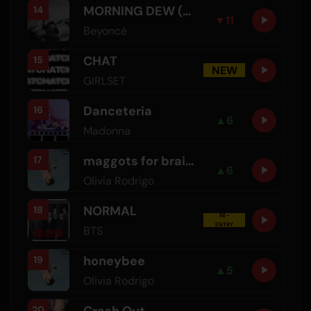
MORNING DEW (DONK)
14
▼
11
Beyoncé
CHAT
15
NEW
GIRLSET
Danceteria
16
▲
6
Madonna
maggots for brains
17
▲
6
Olivia Rodrigo
NORMAL
18
RE-
ENTRY
BTS
honeybee
19
▲
5
Olivia Rodrigo
Crash Out
20