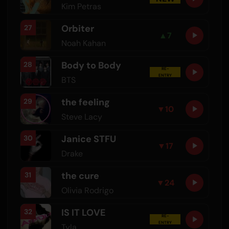
Kim Petras
Orbiter
27
▲
7
Noah Kahan
Body to Body
28
RE-
ENTRY
BTS
the feeling
29
▼
10
Steve Lacy
Janice STFU
30
▼
17
Drake
the cure
31
▼
24
Olivia Rodrigo
IS IT LOVE
32
RE-
ENTRY
Tyla