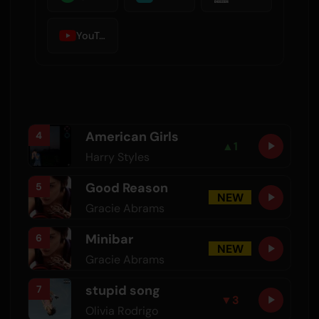
YouTube Music
American Girls
4
▲
1
Harry Styles
Good Reason
5
NEW
Gracie Abrams
Minibar
6
NEW
Gracie Abrams
stupid song
7
▼
3
Olivia Rodrigo