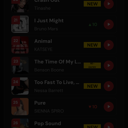
NEW
Tinashe
I Just Might
21
▲
10
Bruno Mars
Animal
22
NEW
KATSEYE
The Time Of My Life
23
RE-
ENTRY
Benson Boone
Too Fast To Live, Too Young To Die
24
NEW
Nessa Barrett
Pure
25
▼
10
SIENNA SPIRO
Pop Sound
26
NEW