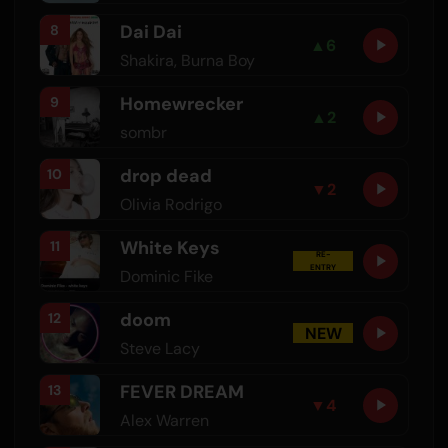
Dai Dai
8
▲
6
Shakira
,
Burna Boy
Homewrecker
9
▲
2
sombr
drop dead
10
▼
2
Olivia Rodrigo
White Keys
11
RE-
ENTRY
Dominic Fike
doom
12
NEW
Steve Lacy
FEVER DREAM
13
▼
4
Alex Warren