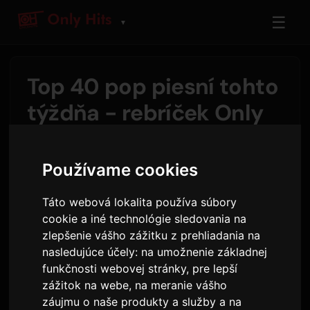
☰
▼
Top 40 pop piesní tohto
týždňa - rebríček Only
Hits
Používame cookies
Autor:
Sam
29 júla 2026
1,668 zobrazení
Táto webová lokalita používa súbory
Ariana Grande
si šiesty týždeň v rade udržiava
cookie a iné technológie sledovania na
prvé miesto s piesňou
hate that i made you
zlepšenie vášho zážitku z prehliadania na
nasledujúce účely:
na umožnenie základnej
love me
.
Temper City
pevne drží druhé miesto
funkčnosti webovej stránky
,
pre lepší
s piesňou
Self Aware
štvrtý týždeň.
BTS
zážitok na webe
,
na meranie vášho
postúpili o tri priečky na tretie miesto s
záujmu o naše produkty a služby a na