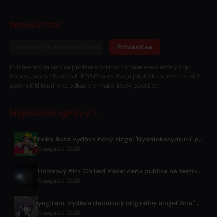
Newsletter
Prihlásiť sa
Prihlásením sa sem sa prihlásite priamo na naše newslettery Pop
Charts, Japan Charts a K-POP Charts. Svoju prihlášku budete musieť
potvrdiť kliknutím na odkaz v e-maile, ktorý obdržíte.
Najnovšie správy
Erika Ikuta vydáva nový singel 'Nyantokanyaruru' pre detskú knihu 'Fumikiri Neko'
5 augusta 2026
Hororový film 'Chilled' získal cenu publika na festivale Fantasia
5 augusta 2026
yagitaro. vydáva debutový originálny singel 'Aria.' so Sudom Keinom
5 augusta 2026