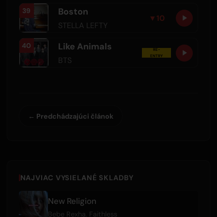
Boston
39
▼
10
STELLA LEFTY
Like Animals
40
RE-
ENTRY
BTS
← Predchádzajúci článok
NAJVIAC VYSIELANÉ SKLADBY
New Religion
Bebe Rexha
,
Faithless