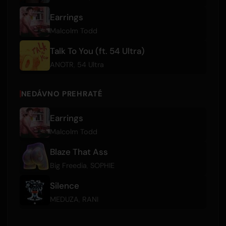
Earrings
Malcolm Todd
Talk To You (ft. 54 Ultra)
ANOTR
,
54 Ultra
NEDÁVNO PREHRATÉ
Earrings
Malcolm Todd
Blaze That Ass
Big Freedia
,
SOPHIE
Silence
MEDUZA
,
RANI