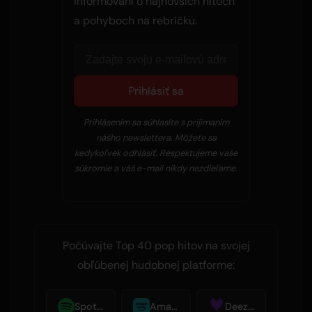
informovaní o najnovších hitoch
a pohyboch na rebríčku.
Prihlásiť sa
Prihlásením sa súhlasíte s prijímaním
nášho newslettera. Môžete sa
kedykoľvek odhlásiť. Respektujeme vaše
súkromie a váš e-mail nikdy nezdieľame.
Počúvajte Top 40 pop hitov na svojej
obľúbenej hudobnej platforme:
Spotify
Amazon Music
Deezer