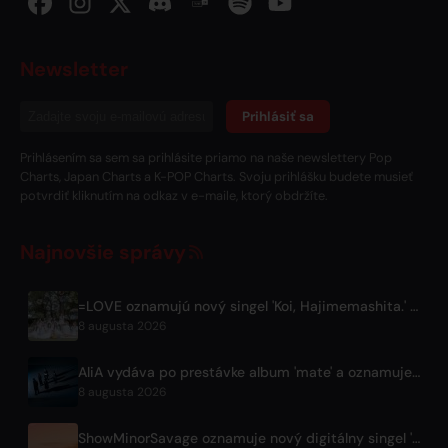
Newsletter
Prihlásiť sa
Prihlásením sa sem sa prihlásite priamo na naše newslettery Pop
Charts, Japan Charts a K-POP Charts. Svoju prihlášku budete musieť
potvrdiť kliknutím na odkaz v e-maile, ktorý obdržíte.
Najnovšie správy
=LOVE oznamujú nový singel 'Koi, Hajimemashita.' a koncerty v Tokyo Dome
8 augusta 2026
AliA vydáva po prestávke album 'mate' a oznamuje koncert v Tokiu
8 augusta 2026
ShowMinorSavage oznamuje nový digitálny singel 'Gradation'