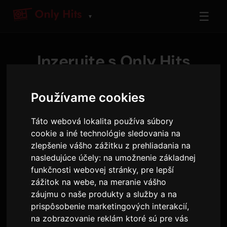
☰
▼
Inzerujte s Only Hits
Dostihnite tisíce angažovaných poslucháčov na
Používame cookies
našich rádiových staniciach
Táto webová lokalita používa súbory
cookie a iné technológie sledovania na
Prečo inzerovať s nami?
zlepšenie vášho zážitku z prehliadania na
nasledujúce účely:
na umožnenie základnej
funkčnosti webovej stránky
,
pre lepší
zážitok na webe
,
na meranie vášho
záujmu o naše produkty a služby a na
prispôsobenie marketingových interakcií
,
na zobrazovanie reklám ktoré sú pre vás
Globálny dosah