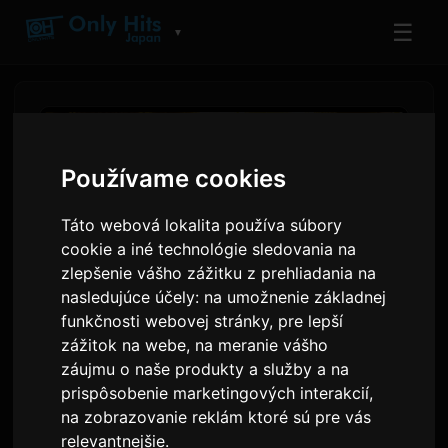
☰
▼
Používame cookies
Táto webová lokalita používa súbory
cookie a iné technológie sledovania na
zlepšenie vášho zážitku z prehliadania na
nasledujúce účely:
na umožnenie základnej
funkčnosti webovej stránky
,
pre lepší
zážitok na webe
,
na meranie vášho
FATAL FURY: City of the
záujmu o naše produkty a služby a na
Wolves Soundtrack Now on
prispôsobenie marketingových interakcií
,
Streaming Services
na zobrazovanie reklám ktoré sú pre vás
relevantnejšie
.