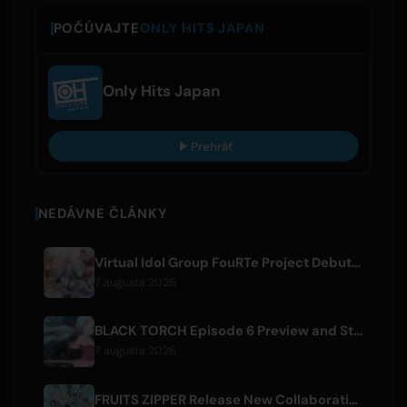
POČÚVAJTE
ONLY HITS JAPAN
Only Hits Japan
Prehráť
NEDÁVNE ČLÁNKY
Virtual Idol Group FouRTe Project Debuts with 'ALL IN' Album Produced by m-flo's ☆Taku Takahashi
7 augusta 2026
BLACK TORCH Episode 6 Preview and Streaming Details
7 augusta 2026
FRUITS ZIPPER Release New Collaboration Song '1,2,3,FOOOOUR'