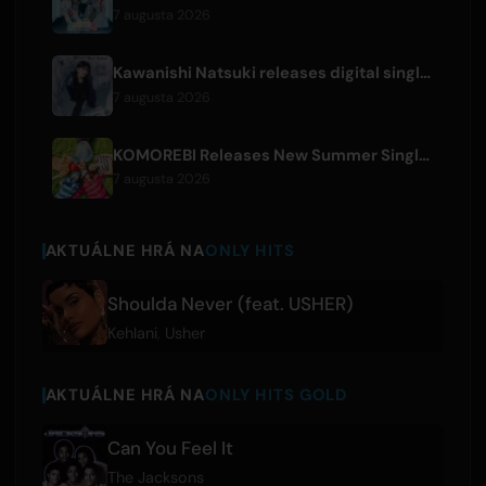
7 augusta 2026
Kawanishi Natsuki releases digital single 'Sayonara wa Ichiban Kirei na Atashi de'
7 augusta 2026
KOMOREBI Releases New Summer Single 'Letsu Natsu'
7 augusta 2026
AKTUÁLNE HRÁ NA
ONLY HITS
Shoulda Never (feat. USHER)
Kehlani
,
Usher
AKTUÁLNE HRÁ NA
ONLY HITS GOLD
Can You Feel It
The Jacksons