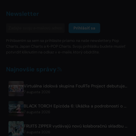
Newsletter
Prihlásiť sa
Prihlásením sa sem sa prihlásite priamo na naše newslettery Pop
Charts, Japan Charts a K-POP Charts. Svoju prihlášku budete musieť
potvrdiť kliknutím na odkaz v e-maile, ktorý obdržíte.
Najnovšie správy
Virtuálna idolová skupina FouRTe Project debutuje s albumom 'ALL IN' od producenta ☆Taku Takahashiho (m-flo)
7 augusta 2026
BLACK TORCH Epizóda 6: Ukážka a podrobnosti o streamovaní
7 augusta 2026
FRUITS ZIPPER vydávajú novú kolaboračnú skladbu '1,2,3,FOOOOUR'
7 augusta 2026