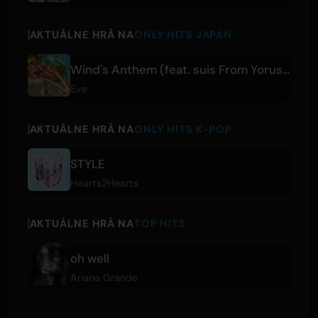
AKTUÁLNE HRÁ NA
ONLY HITS JAPAN
Wind's Anthem (feat. suis From Yorushika)
Eve
AKTUÁLNE HRÁ NA
ONLY HITS K-POP
STYLE
Hearts2Hearts
AKTUÁLNE HRÁ NA
TOP HITS
oh well
Ariana Grande