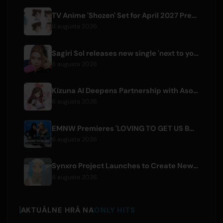
TV Anime 'Shozen' Set for April 2027 Premiere on Fuji TV
6 augusta 2026
Sagiri Sol releases new single 'next to your love' after hiatus
6 augusta 2026
Kizuna AI Deepens Partnership with Asobisystem Ahead of 10th Anniversary World Tour
6 augusta 2026
EMNW Premieres 'LOVING TO GET US BY' Music Video on August 7
6 augusta 2026
Synxro Project Launches to Create New IP from Fictional Anime Openings
6 augusta 2026
AKTUÁLNE HRÁ NA
ONLY HITS