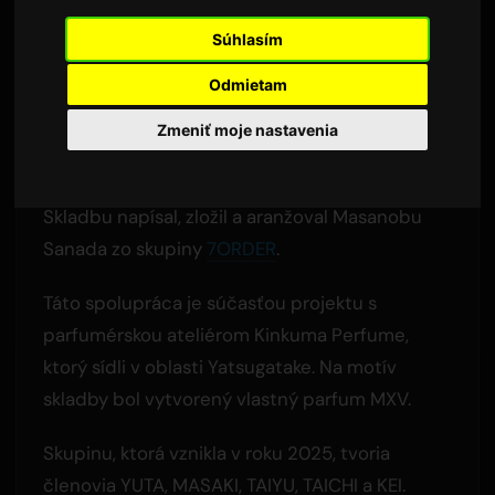
Autor:
Sam
4 júna 2026
Súhlasím
Preložené z angličtiny
2,436 zobrazení
Odmietam
Prvý singel 'Perfume' vyšiel 3. júna pod
Zmeniť moje nastavenia
vydavateľstvom Nippon Columbia.
Skladbu napísal, zložil a aranžoval Masanobu
Sanada zo skupiny
7ORDER
.
Táto spolupráca je súčasťou projektu s
parfumérskou ateliérom Kinkuma Perfume,
ktorý sídli v oblasti Yatsugatake. Na motív
skladby bol vytvorený vlastný parfum MXV.
Skupinu, ktorá vznikla v roku 2025, tvoria
členovia YUTA, MASAKI, TAIYU, TAICHI a KEI.