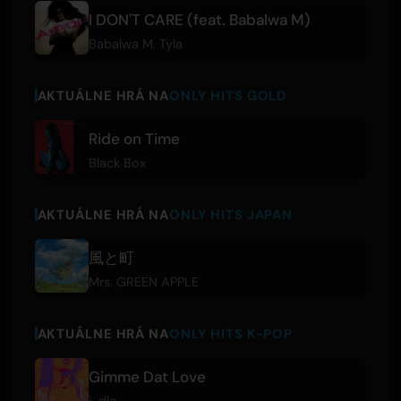
I DON'T CARE (feat. Babalwa M)
Babalwa M
,
Tyla
AKTUÁLNE HRÁ NA
ONLY HITS GOLD
Ride on Time
Black Box
AKTUÁLNE HRÁ NA
ONLY HITS JAPAN
風と町
Mrs. GREEN APPLE
AKTUÁLNE HRÁ NA
ONLY HITS K-POP
Gimme Dat Love