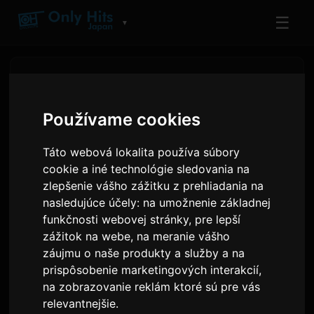
☰
▼
Používame cookies
Táto webová lokalita používa súbory
cookie a iné technológie sledovania na
zlepšenie vášho zážitku z prehliadania na
nasledujúce účely:
na umožnenie základnej
funkčnosti webovej stránky
,
pre lepší
zážitok na webe
,
na meranie vášho
MXV debutuje na Nippon
záujmu o naše produkty a služby a na
Columbia so singlom
prispôsobenie marketingových interakcií
,
na zobrazovanie reklám ktoré sú pre vás
'Perfume'
relevantnejšie
.