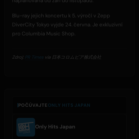
naplánována od září do listopadu.
Blu-ray jejich koncertu k 5. výročí v Zepp
DiverCity Tokyo vyjde 24. června. Je exkluzivní
pro Columbia Music Shop.
Zdroj:
PR Times
via 日本コロムビア株式会社
POČÚVAJTE
ONLY HITS JAPAN
Only Hits Japan