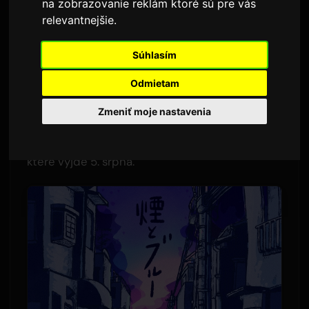
na zobrazovanie reklám ktoré sú pre vás
Autor:
Sam
1 júna 2026
Preložené z angličtiny
relevantnejšie
.
2,836 zobrazení
Súhlasím
Necry Talkie poskytne závěrečnou znělku pro
Odmietam
televizní anime
Yanineko
, které začíná 2.
Zmeniť moje nastavenia
července. Píseň s názvem 'Smoke and Blue' (煙
とブルー) bude hlavní skladbou digitálního EP,
které vyjde 5. srpna.