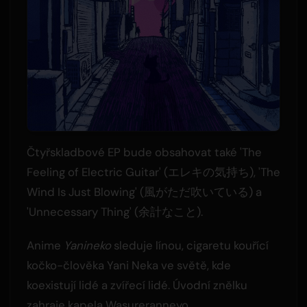
Čtyřskladbové EP bude obsahovat také 'The
Feeling of Electric Guitar' (エレキの気持ち), 'The
Wind Is Just Blowing' (風がただ吹いている) a
'Unnecessary Thing' (余計なこと).
Anime
Yanineko
sleduje línou, cigaretu kouřící
kočko-člověka Yani Neka ve světě, kde
koexistují lidé a zvířecí lidé. Úvodní znělku
zahraje kapela Wasureranneyo.