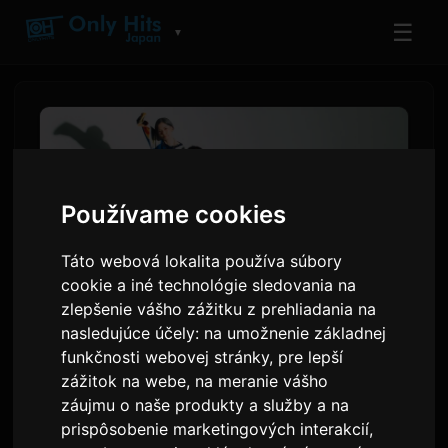
☰
▼
Používame cookies
Táto webová lokalita používa súbory
cookie a iné technológie sledovania na
zlepšenie vášho zážitku z prehliadania na
nasledujúce účely:
na umožnenie základnej
Necry Talkie zahraje
funkčnosti webovej stránky
,
pre lepší
zážitok na webe
,
na meranie vášho
závěrečnou znělku pro
záujmu o naše produkty a služby a na
anime 'Yanineko'
prispôsobenie marketingových interakcií
,