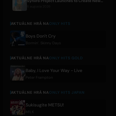
Synxro Project Launches to Create New IP from Fictional Anime Openings
6 augusta 2026
AKTUÁLNE HRÁ NA
ONLY HITS
Boys Don't Cry
Bormin’
,
Skinny Days
AKTUÁLNE HRÁ NA
ONLY HITS GOLD
Baby, I Love Your Way - Live
Peter Frampton
AKTUÁLNE HRÁ NA
ONLY HITS JAPAN
Sukisugite METSU!
M!LK