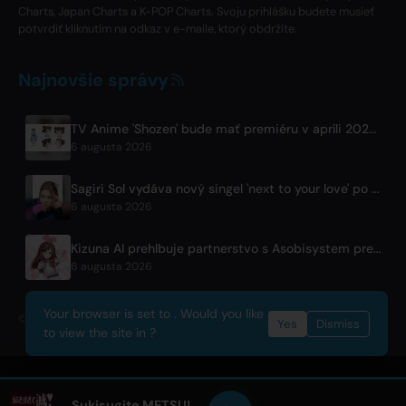
Charts, Japan Charts a K-POP Charts. Svoju prihlášku budete musieť
potvrdiť kliknutím na odkaz v e-maile, ktorý obdržíte.
Najnovšie správy
TV Anime 'Shozen' bude mať premiéru v apríli 2027 na Fuji TV
6 augusta 2026
Sagiri Sol vydáva nový singel 'next to your love' po pauze
6 augusta 2026
Kizuna AI prehlbuje partnerstvo s Asobisystem pred svetovým turné na 10. výročie
6 augusta 2026
Your browser is set to . Would you like
© 2026 OnlyHit. All rights reserved. - Metadata provided by
ACRCloud
Yes
Dismiss
to view the site in ?
Sukisugite METSU!