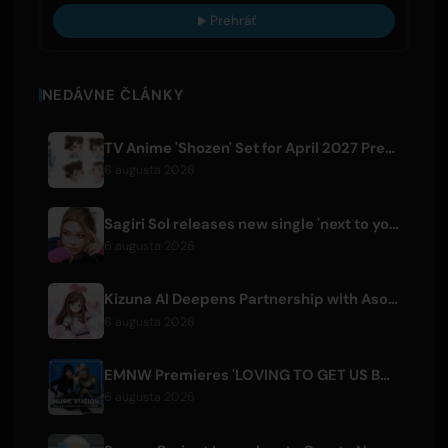
Prehráť
NEDÁVNE ČLÁNKY
TV Anime 'Shozen' Set for April 2027 Premiere on Fuji TV
6 augusta 2026
Sagiri Sol releases new single 'next to your love' after hiatus
6 augusta 2026
Kizuna AI Deepens Partnership with Asobisystem Ahead of 10th Anniversary World Tour
6 augusta 2026
EMNW Premieres 'LOVING TO GET US BY' Music Video on August 7
6 augusta 2026