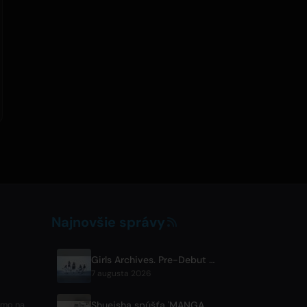
Najnovšie správy
Girls Archives. Pre-Debut Song 'Reborn' is Theme for Netflix Film
7 augusta 2026
Shueisha spúšťa 'MANGA MILLION', bezplatnú globálnu knižnicu s 400 mangovými titulmi
iamo na