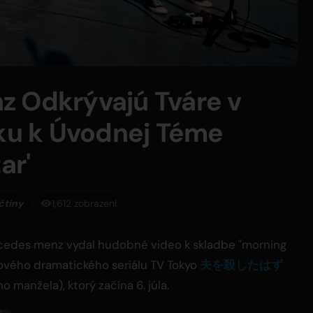
z Odkrývajú Tváre v
u k Úvodnej Téme
ar'
čtiny
1,612 zobrazení
rcedes menz vydal hudobné video k skladbe "morning
nového dramatického seriálu TV Tokyo
夫を殺したはず
o manžela), ktorý začína 6. júla.