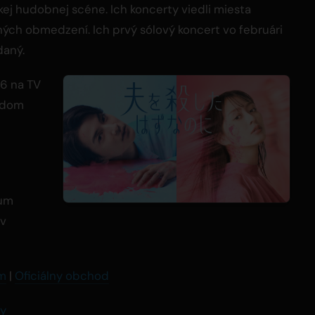
skej hudobnej scéne. Ich koncerty viedli miesta
ných obmedzení. Ich prvý sólový koncert vo februári
aný.
06 na TV
aždom
bum
 v
am
|
Oficiálny obchod
y