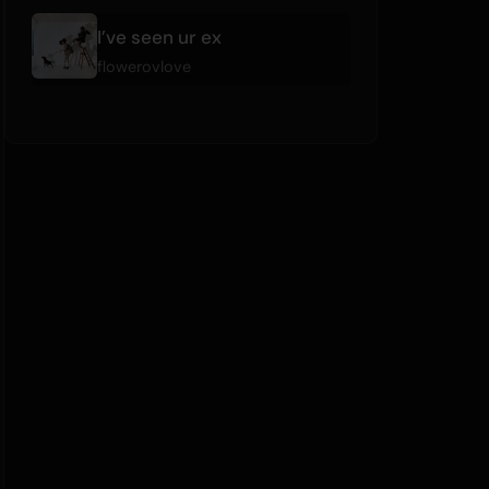
I’ve seen ur ex
flowerovlove