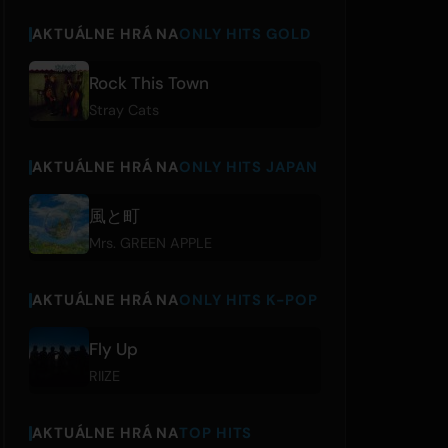
AKTUÁLNE HRÁ NA
ONLY HITS GOLD
Rock This Town
Stray Cats
AKTUÁLNE HRÁ NA
ONLY HITS JAPAN
風と町
Mrs. GREEN APPLE
AKTUÁLNE HRÁ NA
ONLY HITS K-POP
Fly Up
RIIZE
AKTUÁLNE HRÁ NA
TOP HITS