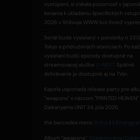
vystúpení, si získala pozornosť v japon
konania k ukladaniu špecifických vstup
2026 v Shibuya WWW bol ihneď vypred
Seriál bude vysielaný v pondelky o 23:
Tokyo a pridružených staniciach. Po k
vysielaní budú epizody dostupné na
streamovacej službe
U-NEXT
. Spätné
dohrávanie je dostupné aj na TVer.
Kapela usporiada release party pre al
"weapons" s názvom "PRINTED HEAVEN"
Daikanyama UNIT 24. júla 2026.
the bercedes menz:
lit.link
|
X
|
Instagr
Album "weapons":
Streamovanie/Odkaz