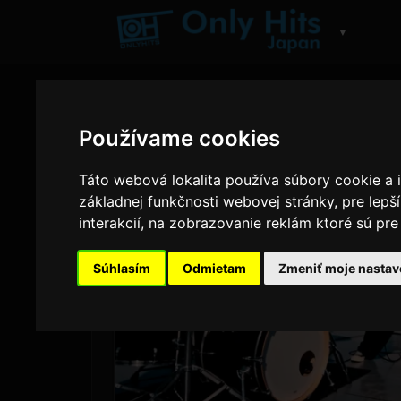
▼
Používame cookies
Táto webová lokalita používa súbory cookie a i
základnej funkčnosti webovej stránky
,
pre lepš
interakcií
,
na zobrazovanie reklám ktoré sú pre 
Súhlasím
Odmietam
Zmeniť moje nastav