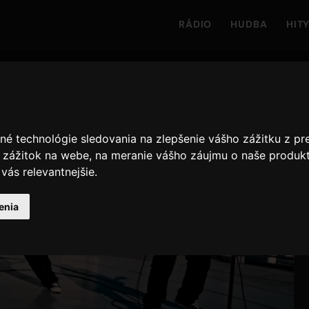
RÁDIO
HUDBA
HIT
né technológie sledovania na zlepšenie vášho zážitku z pr
í zážitok na webe
,
na meranie vášho záujmu o naše produkt
vás relevantnejšie
.
enia