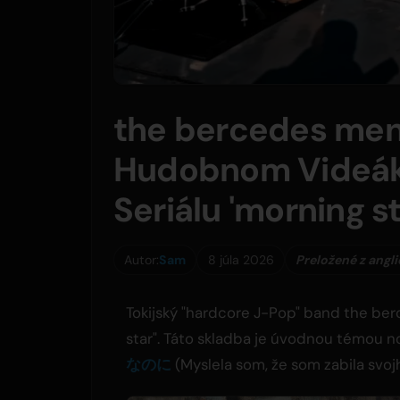
the bercedes men
Hudobnom Videák
Seriálu 'morning st
Autor:
Sam
8 júla 2026
Preložené z angli
Tokijský "hardcore J-Pop" band the be
star". Táto skladba je úvodnou témou 
なのに
(Myslela som, že som zabila svojh