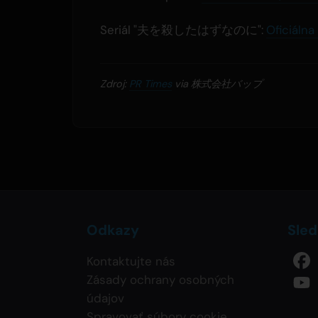
Seriál "夫を殺したはずなのに":
Oficiálna
Zdroj:
PR Times
via 株式会社バップ
Odkazy
Sled
Kontaktujte nás
Zásady ochrany osobných
údajov
Spravovať súbory cookie