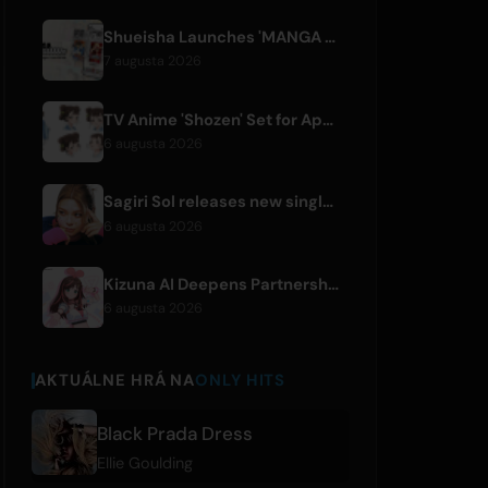
Shueisha Launches 'MANGA MILLION', Free Global Library of 400 Manga Titles
7 augusta 2026
TV Anime 'Shozen' Set for April 2027 Premiere on Fuji TV
6 augusta 2026
Sagiri Sol releases new single 'next to your love' after hiatus
6 augusta 2026
Kizuna AI Deepens Partnership with Asobisystem Ahead of 10th Anniversary World Tour
6 augusta 2026
AKTUÁLNE HRÁ NA
ONLY HITS
Black Prada Dress
Ellie Goulding