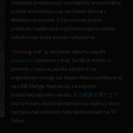
Videoklip predstavuje nostalgický, emocionálny
príbeh sústreďujúci sa na mladé dievča v
školskom prostredí. V záverečnej scéne
predtým maskovaná trojčlenná kapela krátko
odhalí svoje tváre počas vystúpenia.
"morning star" je súčasťou albumu kapely
weapons
vydanom v máji. Seriál je thriller o
pomste v časovej slučke založený na
originálnom mange od Akashi Mana publikovanej
na LINE Manga. Nadväzuje na úspech
predchádzajúceho seriálu
夫の家庭を壊すまで
(Až kým som nezničila manželovu rodinu), ktorý
zaznamenal rekordné čísla sledovanosti na TV
Tokyo.