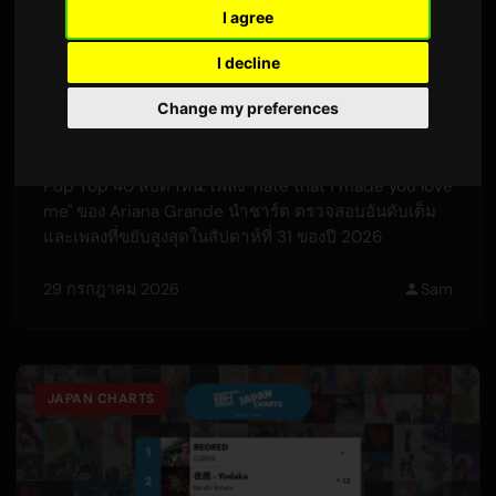
I agree
I decline
เพลงป๊อป 40 อันดับยอดนิยมในสัปดาห์นี้ -
Change my preferences
อันดับ Only Hits
Pop Top 40 สัปดาห์นี้: เพลง "hate that i made you love
me" ของ Ariana Grande นำชาร์ต ตรวจสอบอันดับเต็ม
และเพลงที่ขยับสูงสุดในสัปดาห์ที่ 31 ของปี 2026
29 กรกฎาคม 2026
Sam
JAPAN CHARTS