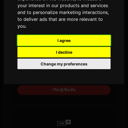
your interest in our products and services
ฟังสดจากเว็บไซต์ของเราผ่านตัวเล่นที่ด้าน
and to personalize marketing interactions
,
ล่างของหน้าเพจ.
to deliver ads that are more relevant to
you
.
I agree
I decline
บอทดิสคอร์ด
Change my preferences
ฟัง Only Hits โดยตรงในเซิร์ฟเวอร์ Discord
ของคุณ.
เรียนรู้เพิ่มเติม