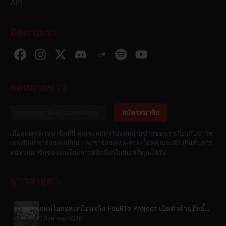
API
ติดตามเรา
จดหมายข่าว
สมัครสมาชิก
เมื่อคุณสมัครสมาชิกที่นี่ คุณจะสมัครรับจดหมายข่าวของเราเกี่ยวกับชาร์ต
เพลงป๊อป ชาร์ตเพลงญี่ปุ่น และชาร์ตเพลง K-POP โดยคุณจะต้องยืนยันการ
สมัครสมาชิกของคุณโดยการคลิกลิงก์ในอีเมลที่คุณได้รับ
ข่าวล่าสุด
กลุ่มไอดอลเสมือนจริง FouRTe Project เปิดตัวด้วยอัลบั้ม 'ALL IN' โดยผู้ผลิต ☆Taku Takahashi จาก m-flo
7 สิงหาคม 2026