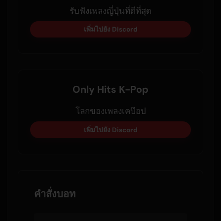
รับฟังเพลงญี่ปุ่นที่ดีที่สุด
เพิ่มไปยัง Discord
Only Hits K-Pop
โลกของเพลงเคป๊อป
เพิ่มไปยัง Discord
คำสั่งบอท