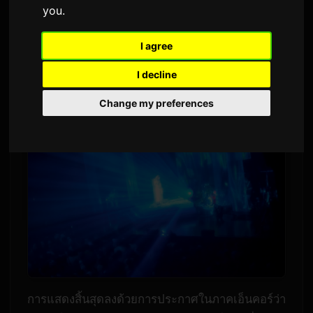
you
.
2,553 ครั้งที่เข้าชม
I agree
adieu โปรเจกต์ที่นำโดย โมกะ คามิชิราชิ จัดแสดง
I decline
ไลฟ์พรีเมียมจนเต็มทุกที่นั่งที่ KT Zepp Yokohama
Change my preferences
การแสดงสิ้นสุดลงด้วยการประกาศในภาคเอ็นคอร์ว่า