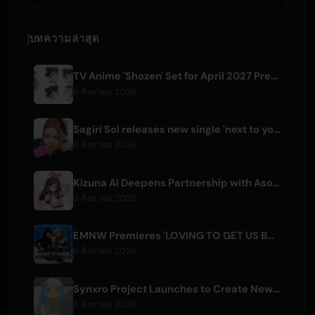
บทความล่าสุด
TV Anime 'Shozen' Set for April 2027 Premiere on Fuji TV
6 สิงหาคม 2026
Sagiri Sol releases new single 'next to your love' after hiatus
6 สิงหาคม 2026
Kizuna AI Deepens Partnership with Asobisystem Ahead of 10th Anniversary World Tour
6 สิงหาคม 2026
EMNW Premieres 'LOVING TO GET US BY' Music Video on August 7
6 สิงหาคม 2026
Synxro Project Launches to Create New IP from Fictional Anime Openings
6 สิงหาคม 2026