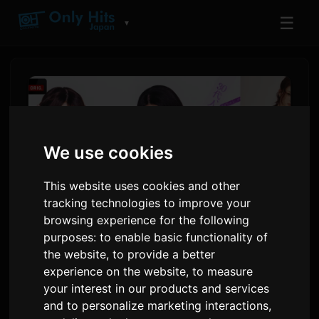
☰
▼
We use cookies
This website uses cookies and other
tracking technologies to improve your
browsing experience for the following
purposes:
to enable basic functionality of
Gyubin และ chilldspot ร่วม
the website
,
to provide a better
experience on the website
,
to measure
แต่งเพลงธีมให้รายการ 'Girl or
your interest in our products and services
Lady 3'
and to personalize marketing interactions
,