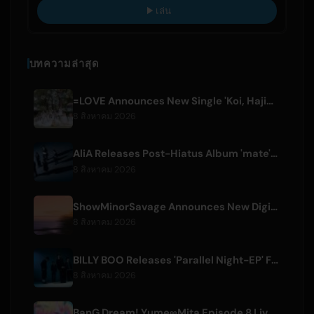
เล่น
บทความล่าสุด
=LOVE Announces New Single 'Koi, Hajimemashita.' and Tokyo Dome Concerts
8 สิงหาคม 2026
AliA Releases Post-Hiatus Album 'mate', Announces Tokyo Live
8 สิงหาคม 2026
ShowMinorSavage Announces New Digital Single 'Gradation'
8 สิงหาคม 2026
BILLY BOO Releases 'Parallel Night-EP' Featuring TV Drama Theme Song
8 สิงหาคม 2026
BanG Dream! Yume∞Mita Episode 8 Live Clip Released