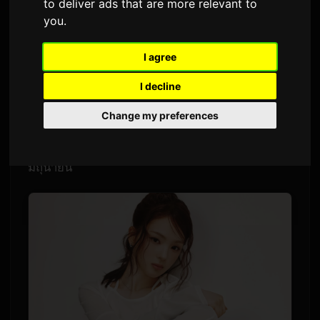
to deliver ads that are more relevant to
โดย
Sam
2 มิถุนายน 2026
แปลจากภาษาอังกฤษ
you
.
2,686 ครั้งที่เข้าชม
I agree
ศิลปินเกาหลี
Gyubin
และวงจากโตเกียว
chilldspot
I decline
ได้ร่วมสร้างสรรค์เพลงใหม่สำหรับฤดูกาลที่ 3 ของ
Change my preferences
รายการเรียลลิตี้บน ABEMA อย่าง 'Girl or Lady' โดย
รายการจะเริ่มออกอากาศครั้งแรกในวันที่ 14
มิถุนายน