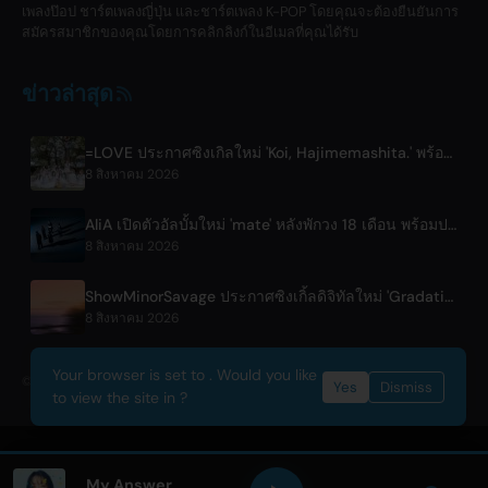
เพลงป๊อป ชาร์ตเพลงญี่ปุ่น และชาร์ตเพลง K-POP โดยคุณจะต้องยืนยันการ
สมัครสมาชิกของคุณโดยการคลิกลิงก์ในอีเมลที่คุณได้รับ
ข่าวล่าสุด
=LOVE ประกาศซิงเกิลใหม่ 'Koi, Hajimemashita.' พร้อมคอนเสิร์ตโตเกียวโดม
8 สิงหาคม 2026
AliA เปิดตัวอัลบั้มใหม่ 'mate' หลังพักวง 18 เดือน พร้อมประกาศไลฟ์โชว์ที่โตเกียว
8 สิงหาคม 2026
ShowMinorSavage ประกาศซิงเกิ้ลดิจิทัลใหม่ 'Gradation'
8 สิงหาคม 2026
Your browser is set to . Would you like
© 2026 OnlyHit. All rights reserved. - Metadata provided by
ACRCloud
Yes
Dismiss
to view the site in ?
My Answer