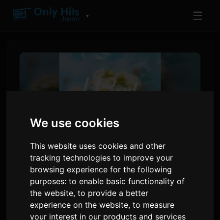
☰
▼
We use cookies
This website uses cookies and other
tracking technologies to improve your
browsing experience for the following
ฮานา โฮป ประกาศปล่อยซิงเกิล
purposes:
to enable basic functionality of
'Hearts Glow' เพลงปิดอนิเมะ
the website
,
to provide a better
'Sayonara Lara'
experience on the website
,
to measure
your interest in our products and services