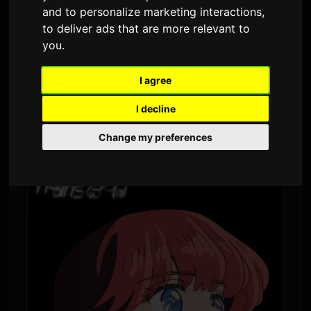
and to personalize marketing interactions
,
โดย
Sam
6 กรกฎาคม 2026
แปลจากภาษาอังกฤษ
to deliver ads that are more relevant to
1,495 ครั้งที่เข้าชม
you
.
ฮานา โฮป จะปล่อยซิงเกิลใหม่ "Hearts Glow" ในวัน
I agree
ที่ 5 สิงหาคมนี้ โดยเพลงนี้ใช้เป็นเพลงปิดของอนิเมะ
I decline
โทรทัศน์ต้นฉบับเรื่อง
Sayonara Lara
ซึ่งเริ่มออก
Change my preferences
อากาศในวันที่ 5 กรกฎาคมที่ผ่านมา