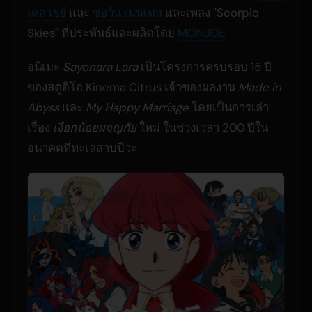
เดล เรย์
และ
ชอว์น เมนเดส
และเพลง "Scorpio
Skies" ที่ประพันธ์และผลิตโดย
MONJOE
อนิเมะ
Sayonara Lara
เป็นโครงการครบรอบ 15 ปี
ของสตูดิโอ Kinema Citrus เจ้าของผลงาน
Made in
Abyss
และ
My Happy Marriage
โดยเป็นการเล่า
เรื่อง
เงือกน้อยผจญภัย
ใหม่ ในช่วงเวลา 200 ปีใน
อนาคตที่ทะเลสาบบิวะ