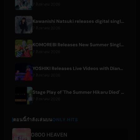
7 สิงหาคม 2026
Kawanishi Natsuki releases digital single 'Sayonara wa Ichiban Kirei na Atashi de'
7 สิงหาคม 2026
KOMOREBI Releases New Summer Single 'Letsu Natsu'
7 สิงหาคม 2026
YOSHIKI Releases Live Videos with Diana Ross and KORN's Jonathan Davis
7 สิงหาคม 2026
Stage Play of 'The Summer Hikaru Died' Streams Globally for Free on ABEMA
7 สิงหาคม 2026
ตอนนี้กำลังเล่นบน
ONLY HITS
0800 HEAVEN