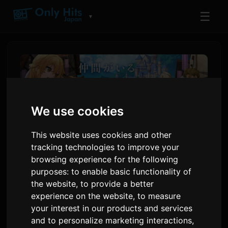
☰
▼
We use cookies
This website uses cookies and other
tracking technologies to improve your
browsing experience for the following
purposes:
to enable basic functionality of
'Leave This to Me and Go
the website
,
to provide a better
Ahead' อนิเมะเพิ่มนักพากย์เสียง
experience on the website
,
to measure
your interest in our products and services
Hanai Miharu และ Kinoshita
and to personalize marketing interactions
,