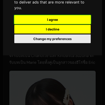
Suzuna
to deliver ads that are more relevant to
you
.
โดย
Sam
2 มิถุนายน 2026
แปลจากภาษาอังกฤษ
I agree
3,008 ครั้งที่เข้าชม
I decline
อนิเมะที่กำลังจะมาถึงซึ่งดัดแปลงจากไลต์โนเวล
Change my preferences
'Leave This to Me and Go Ahead' (Koko Ore) ได้
ยืนยันนักพากย์เสียงใหม่สองท่านแล้ว Hanai Miharu
จะรับบทเป็น Charlotte และ Kinoshita Suzuna จะ
รับบทเป็น Marie โดยทั้งคู่เป็นลูกสาวของฮีโร่ชื่อ Eric