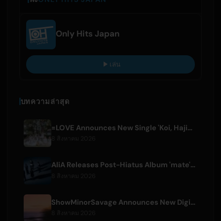
Only Hits Japan
เล่น
บทความล่าสุด
=LOVE Announces New Single 'Koi, Hajimemashita.' and Tokyo Dome Concerts
8 สิงหาคม 2026
AliA Releases Post-Hiatus Album 'mate', Announces Tokyo Live
8 สิงหาคม 2026
ShowMinorSavage Announces New Digital Single 'Gradation'
8 สิงหาคม 2026