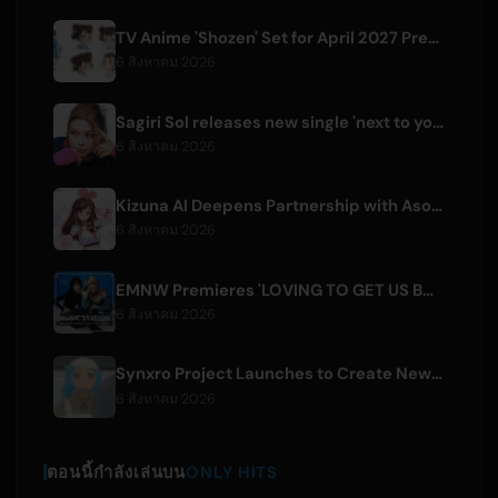
TV Anime 'Shozen' Set for April 2027 Premiere on Fuji TV
6 สิงหาคม 2026
Sagiri Sol releases new single 'next to your love' after hiatus
6 สิงหาคม 2026
Kizuna AI Deepens Partnership with Asobisystem Ahead of 10th Anniversary World Tour
6 สิงหาคม 2026
EMNW Premieres 'LOVING TO GET US BY' Music Video on August 7
6 สิงหาคม 2026
Synxro Project Launches to Create New IP from Fictional Anime Openings
6 สิงหาคม 2026
ตอนนี้กำลังเล่นบน
ONLY HITS