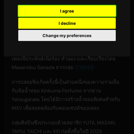
โดย
Sam
4 มิถุนายน 2026
แปลจากภาษาอังกฤษ
I agree
2,426 ครั้งที่เข้าชม
I decline
ซิงเกิลแรก 'Perfume' วางจำหน่ายเมื่อวันที่ 3
Change my preferences
มิถุนายน ภายใต้สังกัด Nippon Columbia
เพลงนี้ประพันธ์เนื้อร้อง ทำนอง และเรียบเรียงโดย
Masanobu Sanada จากกลุ่ม
7ORDER
การปล่อยซิงเกิลครั้งนี้เป็นส่วนหนึ่งของความร่วมมือ
กับห้อน้ำหอม Kinkuma Perfume จากย่าน
Yatsugatake โดยได้มีการสร้างน้ำหอมพิเศษสำหรับ
MXV เพื่อสอดคล้องกับคอนเซปต์ของเพลง
กลุ่มศิลปินซึ่งประกอบด้วยสมาชิก YUTA, MASAKI,
TAIYU, TAICHI และ KEI ก่อตั้งขึ้นในปี 2025