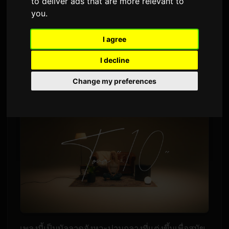
to deliver ads that are more relevant to
you
.
1,942 ครั้งที่เข้าชม
I agree
Toua ได้ปล่อยซิงเกิลใหม่ '10' แล้วตอนนี้ เพลงนี้
เป็นการเปิดตัวอย่างแรกของอัลบั้มดิจิทัลชุดแรกของ
I decline
ศิลปินอย่าง 'This is
Toua
,' ซึ่งมีกำหนดวางจำหน่าย
Change my preferences
ในวันที่ 16 กันยายน 2026
เพลงนี้เป็นบัลลาดจังหวะปานกลางที่แต่งขึ้นเพื่อสุนัข