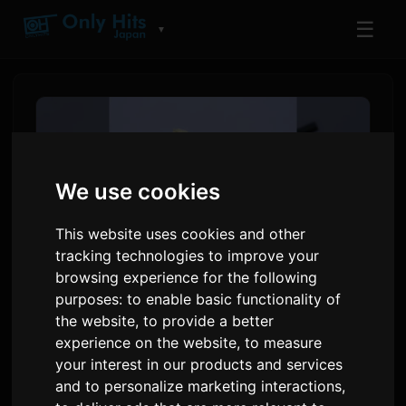
☰
▼
We use cookies
This website uses cookies and other
tracking technologies to improve your
browsing experience for the following
purposes:
to enable basic functionality of
Toua ปล่อยซิงเกิล '10' ก่อนอัลบั้ม
the website
,
to provide a better
experience on the website
,
to measure
ดิจิทัลชุดแรก
your interest in our products and services
and to personalize marketing interactions
,
โดย
Sam
7 กรกฎาคม 2026
แปลจากภาษาอังกฤษ