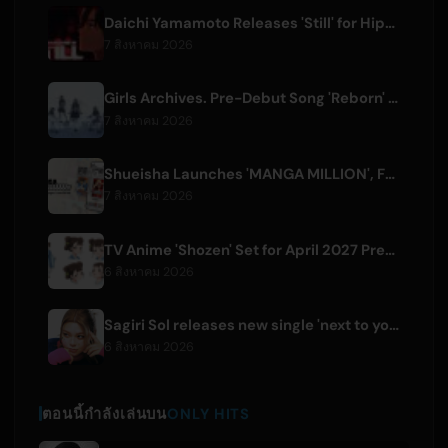
Daichi Yamamoto Releases 'Still' for Hip-Hop Anime 'Shadow Beat'
7 สิงหาคม 2026
Girls Archives. Pre-Debut Song 'Reborn' is Theme for Netflix Film
7 สิงหาคม 2026
Shueisha Launches 'MANGA MILLION', Free Global Library of 400 Manga Titles
7 สิงหาคม 2026
TV Anime 'Shozen' Set for April 2027 Premiere on Fuji TV
6 สิงหาคม 2026
Sagiri Sol releases new single 'next to your love' after hiatus
6 สิงหาคม 2026
ตอนนี้กำลังเล่นบน
ONLY HITS