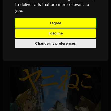
to deliver ads that are more relevant to
โดย
Sam
1 มิถุนายน 2026
แปลจากภาษาอังกฤษ
you
.
3,915 ครั้งที่เข้าชม
I agree
วงร็อกญี่ปุ่น
Wasureranneyo
จะเป็นผู้ให้เพลงเปิด
I decline
สำหรับอนิเมะโทรทัศน์ที่กำลังจะออกอากาศอย่าง
'Yani Neko'
เพลงใหม่ที่มีชื่อว่า 'Nannmo Nee' จะ
Change my preferences
วางจำหน่ายในรูปแบบดิจิทัลในวันที่ 2 กรกฎาคม ซึ่ง
เป็นวันเดียวกับการออกอากาศตอนแรกของอนิเมะ