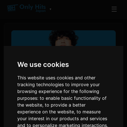
☰
▼
We use cookies
This website uses cookies and other
tracking technologies to improve your
browsing experience for the following
purposes:
to enable basic functionality of
ซิงเกิลใหม่ 'Nannmo Nee' ของ
the website
,
to provide a better
Wasureranneyo จะเป็นเพลง
experience on the website
,
to measure
เปิดอนิเมะ 'Yani Neko'
your interest in our products and services
and to personalize marketing interactions
,