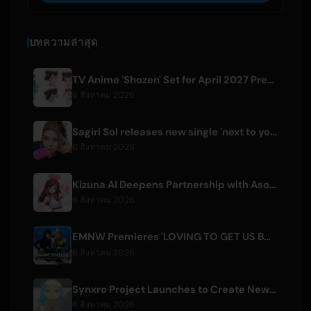
บทความล่าสุด
TV Anime 'Shozen' Set for April 2027 Premiere on Fuji TV
6 สิงหาคม 2026
Sagiri Sol releases new single 'next to your love' after hiatus
6 สิงหาคม 2026
Kizuna AI Deepens Partnership with Asobisystem Ahead of 10th Anniversary World Tour
6 สิงหาคม 2026
EMNW Premieres 'LOVING TO GET US BY' Music Video on August 7
6 สิงหาคม 2026
Synxro Project Launches to Create New IP from Fictional Anime Openings
6 สิงหาคม 2026