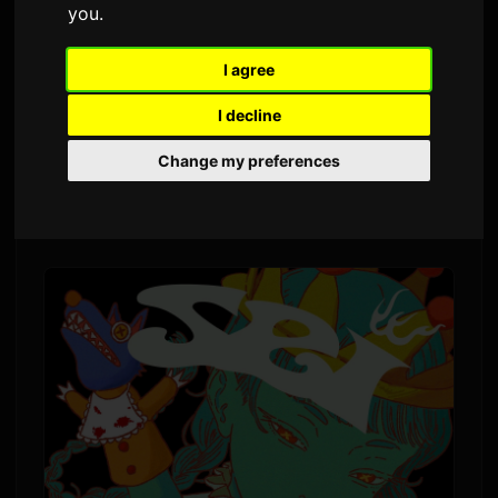
you
.
โดย
Sam
6 กรกฎาคม 2026
แปลจากภาษาอังกฤษ
1,455 ครั้งที่เข้าชม
I agree
I decline
Yoh Kamiyama จะออกจำหน่ายอัลบั้มใหม่
"Chemical X" ในวันที่ 5 สิงหาคม นี่คืออัลบั้มเต็มชุด
Change my preferences
แรกของเขาภายในระยะเวลาประมาณสี่ปี หลังจาก
อัลบั้ม "CLOSET" ในปี 2022