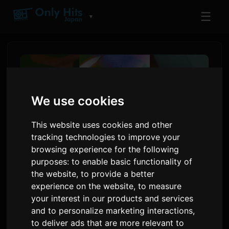
☰
▼
We use cookies
This website uses cookies and other
tracking technologies to improve your
browsing experience for the following
purposes:
to enable basic functionality of
the website
,
to provide a better
Yoh Kamiyama ประกาศอัลบั้ม
experience on the website
,
to measure
ใหม่ 'Chemical X' ออกเดือน
your interest in our products and services
and to personalize marketing interactions
,
สิงหาคม
to deliver ads that are more relevant to