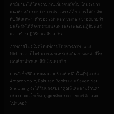
คามิยามะได้ให้ความเห็นเกี่ยวกับอัลบั้ม โดยระบุว่า
แนวคิดหลักระหว่างการสร้างสรรค์คือ "การไม่ยึดติด
กับสีสันเฉพาะตัวของ Yoh Kamiyama" เขาอธิบายว่า
ผลลัพธ์ที่ได้คือชุดรวมเพลงที่แต่ละเพลงมีปฏิสัมพันธ์
และสร้างปฏิกิริยาเคมีร่วมกัน
ภาพถ่ายโปรโมตใหม่ที่ถ่ายโดยช่างภาพ Taichi
Nishimaki ก็ได้รับการเผยแพร่เช่นกัน ภาพเหล่านี้ใช้
เลนส์ตาปลาและสีสันไซเคเดลิก
การสั่งซื้อซีดีแบบแผ่นจากร้านค้าปลีกในญี่ปุ่น เช่น
Amazon.co.jp, Rakuten Books และ Seven Net
Shopping จะได้รับของสมนาคุณพิเศษตามร้านค้า
เช่น เมกะแจ็กเก็ต, กุญแจติดกระเป๋าอะคริลิก และ
โปสเตอร์