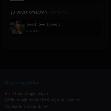
ŞU WAGT OÝNAÝAN:
TOP HITS
iloveitiloveitiloveit
Bella Kay
Baglanyşyklar
Biziň bilen baglanyşyň
Gizlin maglumatlar boýunça düzgünler
Cookie'leri Dolandyryň