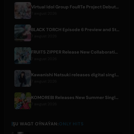
Virtual Idol Group FouRTe Project Debuts with 'ALL IN' Album Produced by m-flo's ☆Taku Takahashi
7 awgust 2026
BLACK TORCH Episode 6 Preview and Streaming Details
7 awgust 2026
FRUITS ZIPPER Release New Collaboration Song '1,2,3,FOOOOUR'
7 awgust 2026
Kawanishi Natsuki releases digital single 'Sayonara wa Ichiban Kirei na Atashi de'
7 awgust 2026
KOMOREBI Releases New Summer Single 'Letsu Natsu'
7 awgust 2026
ŞU WAGT OÝNAÝAN:
ONLY HITS