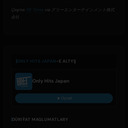
Çeşme:
PR Times
via グリーエンターテインメント株式
会社
ONLY HITS JAPAN
-E ALTYŞ
Only Hits Japan
Oynat
DÜRIÝAT MAGLUMATLARY