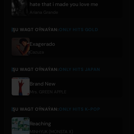
hate that i made you love me
Ariana Grande
ŞU WAGT OÝNAÝAN:
ONLY HITS GOLD
Exagerado
Cazuza
ŞU WAGT OÝNAÝAN:
ONLY HITS JAPAN
Brand New
Mrs. GREEN APPLE
ŞU WAGT OÝNAÝAN:
ONLY HITS K-POP
Reaching
MINHYUK (MONSTA X)