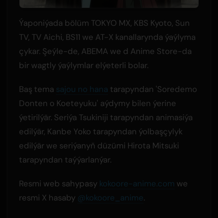
Ýaponiýada bölüm TOKYO MX, KBS Kyoto, Sun
TV, TV Aichi, BS11 we AT-X kanallarynda ýaýlyma
çykar. Şeýle-de, ABEMA we d Anime Store-da
bir wagtly ýaýlymlar elýeterli bolar.
Baş tema
sajou no hana
tarapyndan 'Soredemo
Donten o Koeteyuku' aýdymy bilen ýerine
ýetirilýär. Seriýa Tsukiniji tarapyndan animasiýa
edilýär, Kanbe Yoko tarapyndan ýolbaşçylyk
edilýär we seriýanyň düzümi Hirota Mitsuki
tarapyndan taýýarlanýar.
Resmi web sahypasy
kokoore-anime.com
we
resmi X hasaby
@kokoore_anime
.