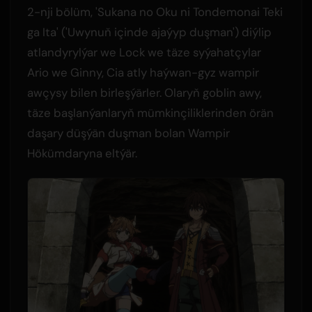
2-nji bölüm, 'Sukana no Oku ni Tondemonai Teki
ga Ita' ('Uwynuň içinde ajaýyp duşman') diýlip
atlandyrylýar we Lock we täze syýahatçylar
Ario we Ginny, Cia atly haýwan-gyz wampir
awçysy bilen birleşýärler. Olaryň goblin awy,
täze başlanýanlaryň mümkinçiliklerinden örän
daşary düşýän duşman bolan Wampir
Hökümdaryna eltýär.