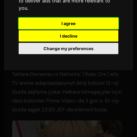
Jiklikleri
to deliver ads that are more relevant to
you
.
Sam
tarapyndan
8 iýul 2026
I agree
Iňlis dilinden terjime edilmiştir
I decline
1,906 gezek görüldidi
Change my preferences
Meşhur ýeňil romanlar seriýasynyň 'Koko wa Ore
ni Makasete Saki ni Ike to Itte kara 10-nen ga
Tattara Densetsu ni Natteita.' ('Koko Ore') atly
TV anime adaptasiýasynyň ikinji bölümi 13-nji
iýulda ýaýlyma çykar. Halkara tomaşaçylar üçin
täze bölümler Prime Video-da 3 gün ir, 10-njy
iýulda sagat 22:30 JST-da elýeterli bolar.