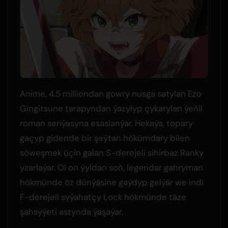
Anime, 4.5 milliondan gowry nusga satylan Ezo
Gingitsune tarapyndan ýazylyp çykarylan ýeňil
roman seriýasyna esaslanýar. Hekaýa, topary
gaçyp gidende bir şeýtan hökümdary bilen
söweşmek üçin galan S-derejeli sihirbaz Ranky
yzarlaýar. Ol on ýyldan soň, legendar gahryman
hökmünde öz dünýäsine gaýdyp gelýär we indi
F-derejeli syýahatçy Lock hökmünde täze
şahsyýeti astynda ýaşaýar.