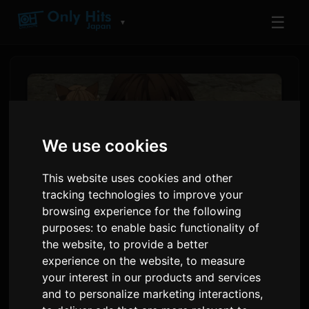
☰
▼
We use cookies
This website uses cookies and other
tracking technologies to improve your
browsing experience for the following
purposes:
to enable basic functionality of
'Koko Ore' Anime 2-nji
the website
,
to provide a better
experience on the website
,
to measure
Bölümiň Öňünden Syny we
your interest in our products and services
Global Yaylym Jikme-
and to personalize marketing interactions
,