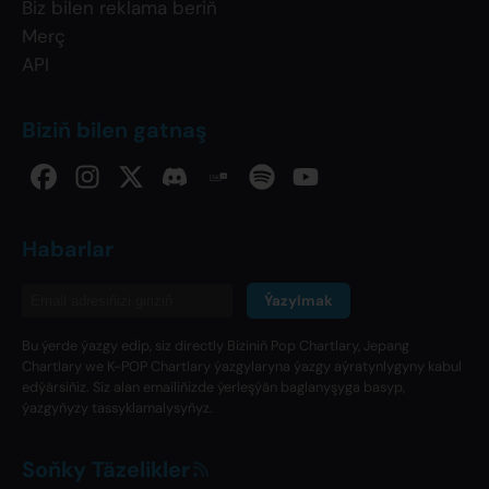
Biz bilen reklama beriň
Merç
API
Biziň bilen gatnaş
Habarlar
Ýazylmak
Bu ýerde ýazgy edip, siz directly Biziniň Pop Chartlary, Jepang
Chartlary we K-POP Chartlary ýazgylaryna ýazgy aýratynlygyny kabul
edýärsiňiz. Siz alan emailiňizde ýerleşýän baglanyşyga basyp,
ýazgyňyzy tassyklamalysyňyz.
Soňky Täzelikler