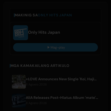
MAKINIG SA
ONLY HITS JAPAN
Only Hits Japan
Mag-play
MGA KAMAKAILANG ARTIKULO
=LOVE Announces New Single 'Koi, Hajimemashita.' and Tokyo Dome Concerts
8 Agosto 2026
AliA Releases Post-Hiatus Album 'mate', Announces Tokyo Live
8 Agosto 2026