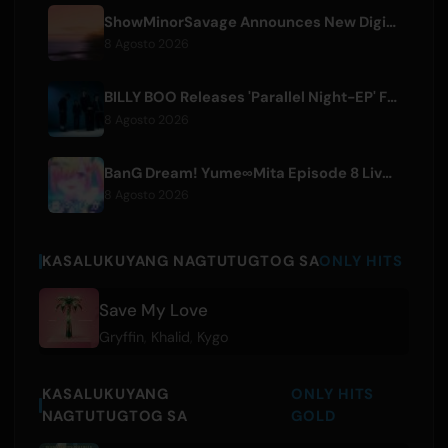
ShowMinorSavage Announces New Digital Single 'Gradation'
8 Agosto 2026
BILLY BOO Releases 'Parallel Night-EP' Featuring TV Drama Theme Song
8 Agosto 2026
BanG Dream! Yume∞Mita Episode 8 Live Clip Released
8 Agosto 2026
KASALUKUYANG NAGTUTUGTOG SA
ONLY HITS
Save My Love
Gryffin
,
Khalid
,
Kygo
KASALUKUYANG
ONLY HITS
NAGTUTUGTOG SA
GOLD