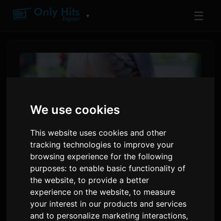
☰
▼
We use cookies
This website uses cookies and other
tracking technologies to improve your
browsing experience for the following
purposes:
to enable basic functionality of
Ihahayag ni ReoNa ang
the website
,
to provide a better
Premiere ng Music Video
experience on the website
,
to measure
your interest in our products and services
para sa 'Amore' ng Anime na
and to personalize marketing interactions
,