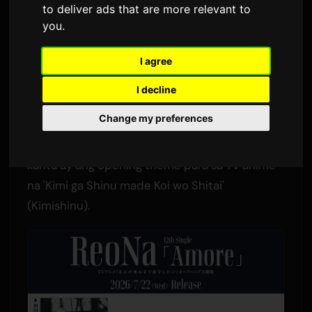
'Kimishinu'
to deliver ads that are more relevant to
you
.
Ni
Sam
8 Hulyo 2026
Isinalin mula sa Ingles
I agree
1,797 na view
I decline
Ang music video ni ReoNa para sa kanyang
Change my preferences
bagong single na 'Amore' ay magpre-premiere
sa YouTube sa Hulyo 8 nang 21:00 JST. Ang
kanta ay ang opening theme para sa TV anime
na 'Kimi ga Shinu made Koi wo Shitai'
(Kimishinu).