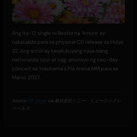
Ang ika-12 single ni ReoNa na 'Amore' ay
nakatakda para sa physical CD release sa Hulyo
22. Ang artist ay kasalukuyang nasa isang
nationwide tour at nag-anunsyo ng two-day
concert sa Yokohama's Pia Arena MM para sa
Marso 2027.
Source:
PR Times
via 株式会社ソニー・ミュージックレ
ーベルズ