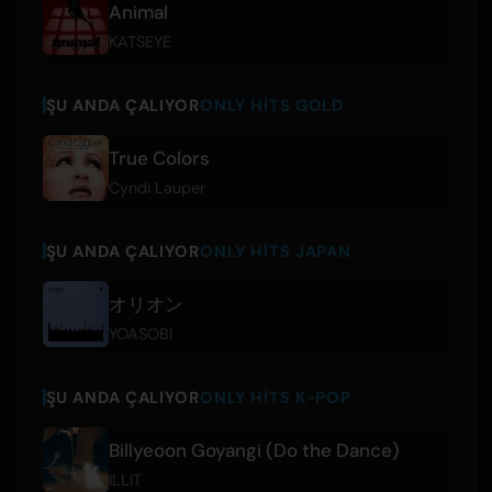
Animal
KATSEYE
ŞU ANDA ÇALIYOR
ONLY HITS GOLD
True Colors
Cyndi Lauper
ŞU ANDA ÇALIYOR
ONLY HITS JAPAN
オリオン
YOASOBI
ŞU ANDA ÇALIYOR
ONLY HITS K-POP
Billyeoon Goyangi (Do the Dance)
ILLIT