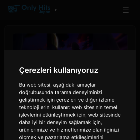
☰
▼
Çerezleri kullanıyoruz
Bu web sitesi, aşağıdaki amaçlar
doğrultusunda tarama deneyiminizi
geliştirmek için çerezleri ve diğer izleme
teknolojilerini kullanır:
web sitesinin temel
Digimon Beatbreak 12
işlevlerini etkinleştirmek için
,
web sitesinde
Temmuz'da Yeni 'Kyo-hen'
daha iyi bir deneyim sağlamak için
,
ürünlerimize ve hizmetlerimize olan ilginizi
Hikaye Yayınına Başlıyor
ölçmek ve pazarlama etkileşimlerini