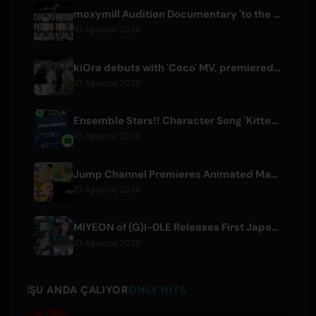
moxymill Audition Documentary 'to the nex7' Episode 1 Released
10 Ağustos 2026
kiOra debuts with 'Coco' MV, premiered at HEAD IN THE CLOUDS LA
10 Ağustos 2026
Ensemble Stars!! Character Song 'Kitten Homie' by Ritsu Sakuma Releases Worldwide
10 Ağustos 2026
Jump Channel Premieres Animated Manga for Three New Shonen Jump Series
10 Ağustos 2026
MIYEON of (G)I-DLE Releases First Japanese Solo Single 'RUN AWAY'
10 Ağustos 2026
ŞU ANDA ÇALIYOR
ONLY HITS