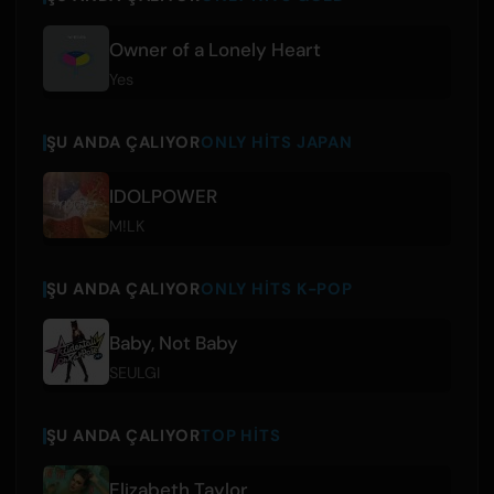
Owner of a Lonely Heart
Yes
ŞU ANDA ÇALIYOR
ONLY HITS JAPAN
IDOLPOWER
M!LK
ŞU ANDA ÇALIYOR
ONLY HITS K-POP
Baby, Not Baby
SEULGI
ŞU ANDA ÇALIYOR
TOP HITS
Elizabeth Taylor