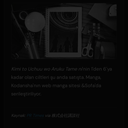
Kimi to Uchuu wo Aruku Tame ni
'nin 1'den 6'ya
kadar olan ciltleri şu anda satışta. Manga,
Kodansha'nın web manga sitesi &Sofa'da
serileştiriliyor.
Kaynak:
PR Times
via 株式会社講談社