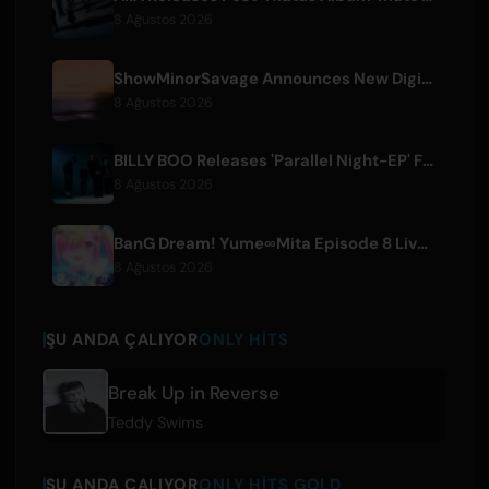
8 Ağustos 2026
ShowMinorSavage Announces New Digital Single 'Gradation'
8 Ağustos 2026
BILLY BOO Releases 'Parallel Night-EP' Featuring TV Drama Theme Song
8 Ağustos 2026
BanG Dream! Yume∞Mita Episode 8 Live Clip Released
8 Ağustos 2026
ŞU ANDA ÇALIYOR
ONLY HITS
Break Up in Reverse
Teddy Swims
ŞU ANDA ÇALIYOR
ONLY HITS GOLD