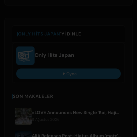
ONLY HITS JAPAN
'YI DINLE
Only Hits Japan
Oyna
SON MAKALELER
=LOVE Announces New Single 'Koi, Hajimemashita.' and Tokyo Dome Concerts
8 Ağustos 2026
AliA Releases Post-Hiatus Album 'mate', Announces Tokyo Live