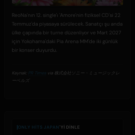
ReoNa'nın 12. single'ı 'Amore'nin fiziksel CD'si 22
Temmuz'da piyasaya sürülecek. Sanatçı şu anda
ülke çapında bir turne düzenliyor ve Mart 2027
için Yokohama'daki Pia Arena MM'de iki günlük
bir konser duyurdu.
Kaynak:
PR Times
via 株式会社ソニー・ミュージックレ
ーベルズ
ONLY HITS JAPAN
'YI DINLE