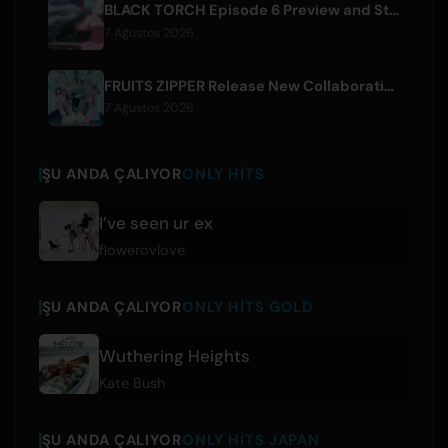
BLACK TORCH Episode 6 Preview and Streaming Details
7 Ağustos 2026
FRUITS ZIPPER Release New Collaboration Song '1,2,3,FOOOOUR'
7 Ağustos 2026
ŞU ANDA ÇALIYOR
ONLY HITS
I’ve seen ur ex
flowerovlove
ŞU ANDA ÇALIYOR
ONLY HITS GOLD
Wuthering Heights
Kate Bush
ŞU ANDA ÇALIYOR
ONLY HITS JAPAN