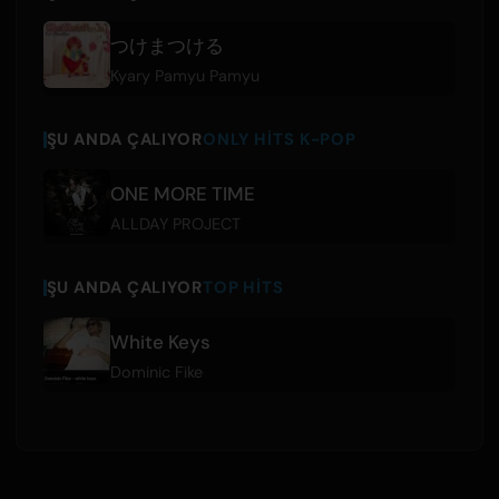
つけまつける
Kyary Pamyu Pamyu
ŞU ANDA ÇALIYOR
ONLY HITS K-POP
ONE MORE TIME
ALLDAY PROJECT
ŞU ANDA ÇALIYOR
TOP HITS
White Keys
Dominic Fike