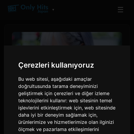
☰
▼
Çerezleri kullanıyoruz
Bu web sitesi, aşağıdaki amaçlar
doğrultusunda tarama deneyiminizi
geliştirmek için çerezleri ve diğer izleme
teknolojilerini kullanır:
web sitesinin temel
ReoNa, 'Kimishinu' Anime'si
işlevlerini etkinleştirmek için
,
web sitesinde
için 'Amore' Müzik
daha iyi bir deneyim sağlamak için
,
ürünlerimize ve hizmetlerimize olan ilginizi
Videosunun Prömiyerini
ölçmek ve pazarlama etkileşimlerini