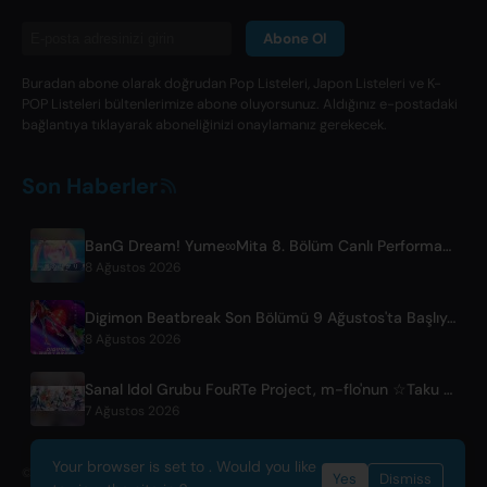
Abone Ol
Buradan abone olarak doğrudan Pop Listeleri, Japon Listeleri ve K-
POP Listeleri bültenlerimize abone oluyorsunuz. Aldığınız e-postadaki
bağlantıya tıklayarak aboneliğinizi onaylamanız gerekecek.
Son Haberler
BanG Dream! Yume∞Mita 8. Bölüm Canlı Performans Klipi Yayınlandı
8 Ağustos 2026
Digimon Beatbreak Son Bölümü 9 Ağustos'ta Başlıyor, YouTube'da Ücretsiz Bölüm Paketi
8 Ağustos 2026
Sanal Idol Grubu FouRTe Project, m-flo'nun ☆Taku Takahashi'sı Tarafından Üretilen 'ALL IN' Albümüyle Çıkış Yaptı
7 Ağustos 2026
Your browser is set to . Would you like
© 2026 OnlyHit. All rights reserved. - Metadata provided by
ACRCloud
Yes
Dismiss