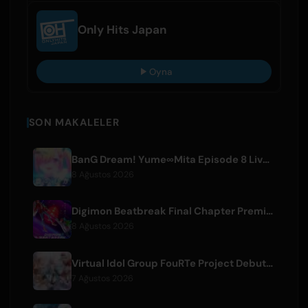
Only Hits Japan
Oyna
SON MAKALELER
BanG Dream! Yume∞Mita Episode 8 Live Clip Released
8 Ağustos 2026
Digimon Beatbreak Final Chapter Premieres August 9, Free Episode Batch on YouTube
8 Ağustos 2026
Virtual Idol Group FouRTe Project Debuts with 'ALL IN' Album Produced by m-flo's ☆Taku Takahashi
7 Ağustos 2026