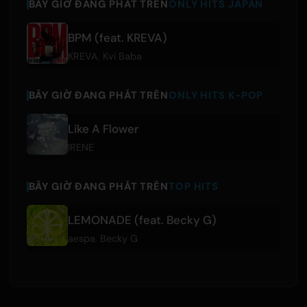
BÂY GIỜ ĐANG PHÁT TRÊN
ONLY HITS JAPAN
BPM (feat. KREVA)
KREVA
,
Kvi Baba
BÂY GIỜ ĐANG PHÁT TRÊN
ONLY HITS K-POP
Like A Flower
IRENE
BÂY GIỜ ĐANG PHÁT TRÊN
TOP HITS
LEMONADE (feat. Becky G)
aespa
,
Becky G