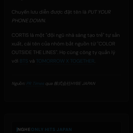
Chuyến lưu diễn được đặt tên là
PUT YOUR
PHONE DOWN
.
CORTIS là một "đội ngũ nhà sáng tạo trẻ" tự sản
xuất, cái tên của nhóm bắt nguồn từ "COLOR
OUTSIDE THE LINES". Họ cùng công ty quản lý
với
BTS
và
TOMORROW X TOGETHER
.
Nguồn:
PR Times
qua 株式会社HYBE JAPAN
NGHE
ONLY HITS JAPAN