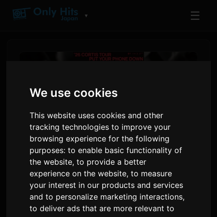
☰
▼
We use cookies
This website uses cookies and other
tracking technologies to improve your
browsing experience for the following
purposes:
to enable basic functionality of
the website
,
to provide a better
CORTIS Công Bố Chuyến Lưu
experience on the website
,
to measure
your interest in our products and services
Diễn Thế Giới Đầu Tiên 'PUT
and to personalize marketing interactions
,
YOUR PHONE DOWN'
to deliver ads that are more relevant to