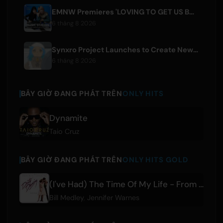
EMNW Premieres 'LOVING TO GET US BY' Music Video on August 7
6 tháng 8 2026
Synxro Project Launches to Create New IP from Fictional Anime Openings
6 tháng 8 2026
BÂY GIỜ ĐANG PHÁT TRÊN
ONLY HITS
Dynamite
Taio Cruz
BÂY GIỜ ĐANG PHÁT TRÊN
ONLY HITS GOLD
(I've Had) The Time Of My Life - From 'Dirty Dancing' Soundtrack
Bill Medley
,
Jennifer Warnes