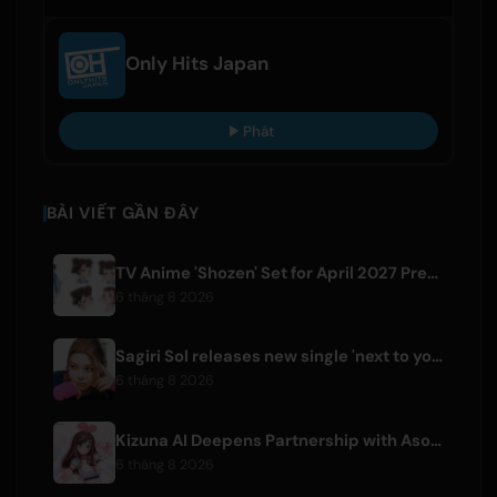
Only Hits Japan
Phát
BÀI VIẾT GẦN ĐÂY
TV Anime 'Shozen' Set for April 2027 Premiere on Fuji TV
6 tháng 8 2026
Sagiri Sol releases new single 'next to your love' after hiatus
6 tháng 8 2026
Kizuna AI Deepens Partnership with Asobisystem Ahead of 10th Anniversary World Tour
6 tháng 8 2026