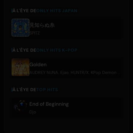
À L'ÊYE DE
ONLY HITS JAPAN
見知らぬ糸
SPITZ
À L'ÊYE DE
ONLY HITS K-POP
Golden
AUDREY NUNA
,
Ejae
,
HUNTR/X
,
KPop Demon Hunters Cast
À L'ÊYE DE
TOP HITS
End of Beginning
Djo