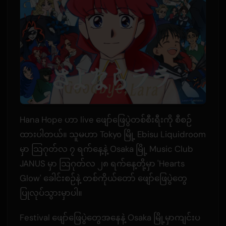
Hana Hope ဟာ live ဖျော်ဖြေပွဲတစ်စီးရီးကို စီစဉ်
ထားပါတယ်။ သူမဟာ Tokyo မြို့ Ebisu Liquidroom
မှာ သြဂုတ်လ ၇ ရက်နေ့နဲ့ Osaka မြို့ Music Club
JANUS မှာ သြဂုတ်လ ၂၈ ရက်နေ့တို့မှာ 'Hearts
Glow' ခေါင်းစဉ်နဲ့ တစ်ကိုယ်တော် ဖျော်ဖြေပွဲတွေ
ပြုလုပ်သွားမှာပါ။
Festival ဖျော်ဖြေပွဲတွေအနေနဲ့ Osaka မြို့မှာကျင်းပ