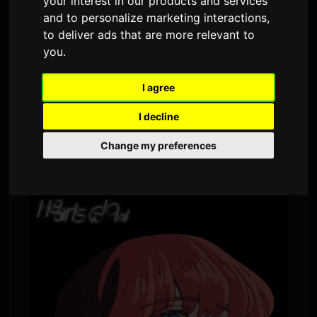
your interest in our products and services
Par
Sam
6 July 2026
Traduit de l'anglais
and to personalize marketing interactions
,
to deliver ads that are more relevant to
1,507 veyes
you
.
Hana Hope ဟာ သြဂုတ်လ ၅ ရက်နေ့မှာ 'Hearts
I agree
Glow' ဆိုတဲ့ single အသစ်ကို ထုတ်ဝေတော့မှာပါ။ ဒီ
I decline
သီချင်းက ဇူလိုင်လ ၅ ရက်နေ့က စတင်ပြသခဲ့တဲ့
မူရင်း TV anime
Sayonara Lara
ရဲ့ အဆုံးသတ်တေး
Change my preferences
တစ်ပုဒ် ဖြစ်ပါတယ်။