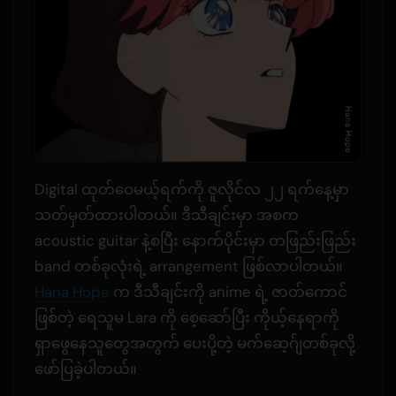
Digital ထုတ်ဝေမယ့်ရက်ကို ဇူလိုင်လ ၂၂ ရက်နေ့မှာ
သတ်မှတ်ထားပါတယ်။ ဒီသီချင်းမှာ အစက
acoustic guitar နဲ့စပြီး နောက်ပိုင်းမှာ တဖြည်းဖြည်း
band တစ်ခုလုံးရဲ့ arrangement ဖြစ်လာပါတယ်။
Hana Hope
က ဒီသီချင်းကို anime ရဲ့ ဇာတ်ကောင်
ဖြစ်တဲ့ ရေသူမ Lara ကို စေ့ဆော်ပြီး ကိုယ့်နေရာကို
ရှာဖွေနေသူတွေအတွက် ပေးပို့တဲ့ မက်ဆေ့ဂ်ျတစ်ခုလို့
ဖော်ပြခဲ့ပါတယ်။