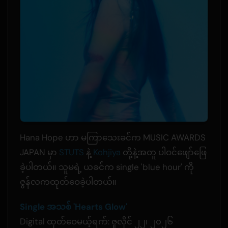
Hana Hope ဟာ မကြာသေးခင်က MUSIC AWARDS
JAPAN မှာ
STUTS
နဲ့
Kohjiya
တို့နဲ့အတူ ပါဝင်ဖျော်ဖြေ
ခဲ့ပါတယ်။ သူမရဲ့ ယခင်က single 'blue hour' ကို
ဇွန်လကထုတ်ဝေခဲ့ပါတယ်။
Single အသစ် 'Hearts Glow'
Digital ထုတ်ဝေမယ့်ရက်: ဇူလိုင် ၂၂၊ ၂၀၂၆