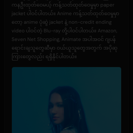
ကနဦးထုတ်ဝေမယ့် ကန့်သတ်ထုတ်ဝေမှုမှာ paper
jacket ပါဝင်ပါတယ်။ Anime ကန့်သတ်ထုတ်ဝေမှုမှာ
တော့ anime ပုံဆွဲ jacket နဲ့ non-credit ending
video ပါဝင်တဲ့ Blu-ray တို့ပါဝင်ပါတယ်။ Amazon,
Seven Net Shopping, Animate အပါအဝင် ဂျပန်
ရောင်းချသူတွေဆီမှာ ဝယ်ယူသူတွေအတွက် အပိုဆု
ကြားတွေလည်း ရရှိနိုင်ပါတယ်။