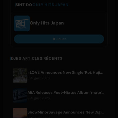
SINT DO
ONLY HITS JAPAN
Only Hits Japan
Jouer
DJES ARTICLES RÉCENTS
=LOVE Announces New Single 'Koi, Hajimemashita.' and Tokyo Dome Concerts
8 August 2026
AliA Releases Post-Hiatus Album 'mate', Announces Tokyo Live
8 August 2026
ShowMinorSavage Announces New Digital Single 'Gradation'