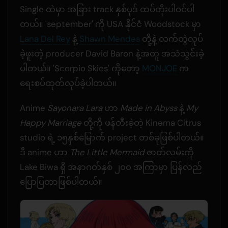
Single ထဲမှာ အခြား track နှစ်ပုဒ် ထပ်တိုးပါဝင်ပါ
တယ်။ 'september' ကို USA နိုင်ငံ Woodstock မှာ
Lana Del Rey
နဲ့
Shawn Mendes
တို့နဲ့ လက်တွဲလုပ်
ခဲ့ဖူးတဲ့ producer David Baron နဲ့အတူ အသံသွင်းခဲ့
ပါတယ်။ 'Scorpio Skies' ကိုတော့
MONJOE
က
ရေးစပ်ထုတ်လုပ်ခဲ့ပါတယ်။
Anime
Sayonara Lara
ဟာ
Made in Abyss
နဲ့
My
Happy Marriage
တို့ကို ဖန်တီးခဲ့တဲ့ Kinema Citrus
studio ရဲ့ ၁၅နှစ်မြောက် project တစ်ခုဖြစ်ပါတယ်။
ဒီ anime ဟာ
The Little Mermaid
ဇာတ်လမ်းကို
Lake Biwa ရှိ အနာဂတ်နှစ် ၂၀၀ အကြာမှာ ပြန်လည်
ပြောပြတာဖြစ်ပါတယ်။