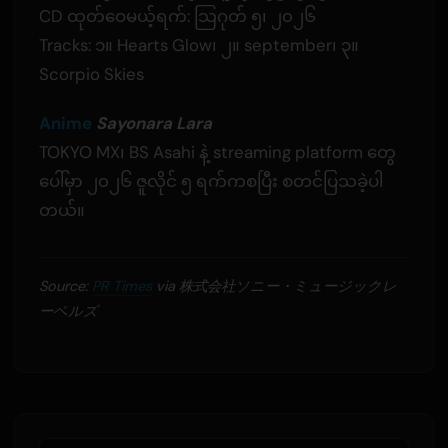
CD ထုတ်ဝေမယ့်ရက်: သြဂုတ် ၅၊ ၂၀၂၆
Tracks: ၁။ Hearts Glow၊ ၂။ september၊ ၃။
Scorpio Skies
Anime
Sayonara Lara
TOKYO MX၊ BS Asahi နဲ့ streaming platform တွေ
ပေါ်မှာ ၂၀၂၆ ဇူလိုင် ၅ ရက်ကစပြီး စတင်ပြသခဲ့ပါ
တယ်။
Source:
PR Times
via 株式会社ソニー・ミュージックレ
ーベルズ