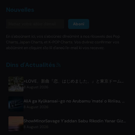
Nouvelles
Abonî
En s'aboûnant ici, vos s'aboûnez dîreûmint a nos n'ouwels des Pop
Charts, Japan Charts, et K-POP Charts. Vos dvérez confirmer vos
abôûmint en cliquint s'lo liî d'aneû l'e-mail ki vos recevez.
Dins d'Actualités
=LOVE、新曲『恋、はじめました。』と東京ドーム公演を発表
8 August 2026
AliA ga Kyūkansai-go no Arubamu 'mate' o Ririisu, Tōkyō Raibu mo Kōhyō
8 August 2026
ShowMinorSavage Y'addan Sabu Rikodin Yanar Gizo Mai Taken 'Gradation'
8 August 2026