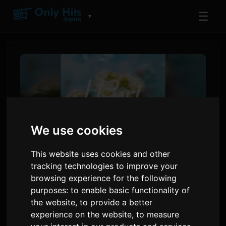
☰
▼
We use cookies
This website uses cookies and other
tracking technologies to improve your
Hana Hope ၊ 'Sayonara Lara'
browsing experience for the following
purposes:
to enable basic functionality of
အကြောင်း Anime အတွက်
the website
,
to provide a better
'Hearts Glow' Single ကြေညာ
experience on the website
,
to measure