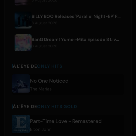
8 August 2026
BILLY BOO Releases 'Parallel Night-EP' Featuring TV Drama Theme Song
8 August 2026
BanG Dream! Yume∞Mita Episode 8 Live Clip Released
8 August 2026
À L'ÊYE DE
ONLY HITS
No One Noticed
The Marías
À L'ÊYE DE
ONLY HITS GOLD
Part-Time Love - Remastered
Elton John