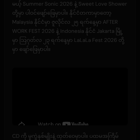
မယ့် Summer Sonic 2026 နဲ့ Sweet Love Shower
တို့မှာ ပါဝင်ဖျော်ဖြေမှာပါ။ နိုင်ငံတကာမှာတော့
Malaysia နိုင်ငံမှာ ဇူလိုင်လ ၂၅ ရက်နေ့မှာ AFTER
WORK FEST 2026 နဲ့ Indonesia နိုင်ငံ Jakarta မြို့
မှာ သြဂုတ်လ ၂၃ ရက်နေ့မှာ LaLaLa Fest 2026 တို့
မှာ ဖျော်ဖြေမှာပါ။
CD ကို မူကွဲနှစ်မျိုးနဲ့ ထုတ်ဝေမှာပါ။ ပထမအကြိမ်