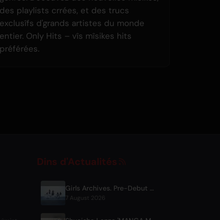
des playlists crrées, et des trucs
exclusîfs d'grands artistes du monde
entier. Only Hits – vîs mîsikes hits
préférées.
Dins d'Actualités
Girls Archives. Pre-Debut Song 'Reborn' ni Theme for Netflix Film
7 August 2026