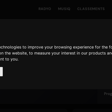
RADYO
MUSIQ
CLASSEMENTS
ON
Vi
technologies to improve your browsing experience for the 
orite Hit Music
on the website
,
to measure your interest in our products a
06
ant to you
.
Pro