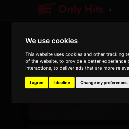
▼
We use cookies
ONLY HITS
This website uses cookies and other tracking 
Your Fav
of the website
,
to provide a better experience 
interactions
,
to deliver ads that are more relev
Station
I agree
I decline
Change my preferences
Jouer