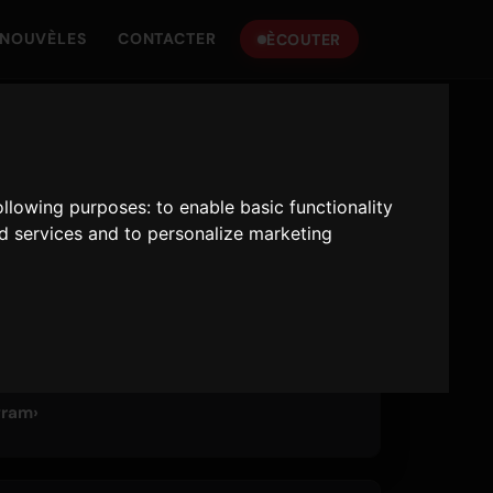
NOUVÈLES
CONTACTER
ÈCOUTER
LY HITS
nce
following purposes:
to enable basic functionality
nd services and to personalize marketing
:00 AM - 10:00 AM
· 06:43 AM (UTC)
gram
›