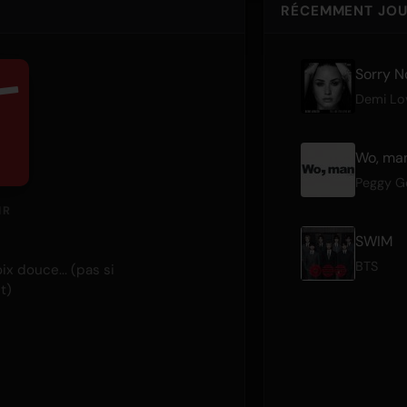
RÉCEMMENT JO
Sorry N
Demi Lo
Wo, man
Peggy G
IR
SWIM
BTS
ix douce... (pas si
t)