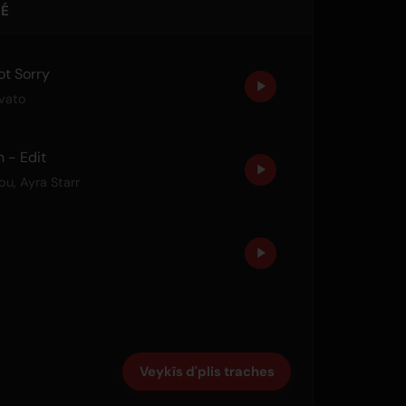
UÉ
ot Sorry
vato
 - Edit
ou
,
Ayra Starr
Veykîs d'plis traches