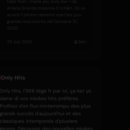
hate that i made you love me » da
Ariana Grande moenne li tchårt. Dji vs
acsint l' plinne clasmint eyet les pus
grands mouvmints del Semane 31,
2026.
29 July 2026
Sam
Only Hits
Only Hits, l'968 liége fr par to', ça èst yo
dame di vos mîsikes hits préfêres.
Profitez d'on flux ininterrompu des plus
grands succès d'aujourd'hui et des
classiques intemporels d'plusiers
genres. Découvez des nouvelles mîsikes,