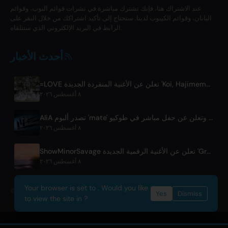
عند الاشتراك هنا، فإنك تشترك مباشرة في نشرات قوائم البوب، وقوائم
اليابان، وقوائم الكيبوب لدينا. ستحتاج إلى تأكيد اشتراكك من خلال النقر على
الرابط في البريد الإلكتروني الذي ستتلقاه.
أحدث الأخبار
=LOVE تعلن عن الأغنية المنفردة الجديدة 'Koi, Hajimemashita.' وحفلات طوكيو دوم
٨ أغسطس ٢٠٢٦
AliA تصدر ألبوم 'mate' بعد انقطاع وتعلن عن حفل مباشر في طوكيو
٨ أغسطس ٢٠٢٦
ShowMinorSavage تعلن عن الأغنية الرقمية الجديدة 'Gradation'
٨ أغسطس ٢٠٢٦
Your browser is set to . Would you like
© 2026 OnlyHit. All rights reserved. - Metadata provided by
ACRCloud
Yes
Dismiss
to view the site in ?