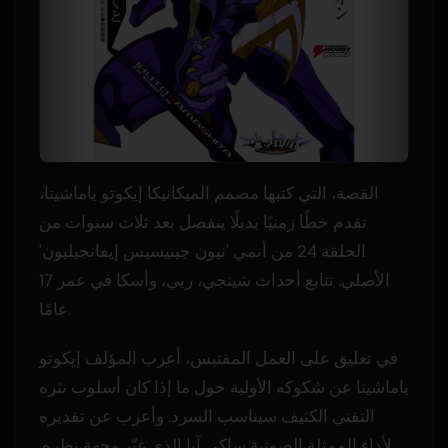
القصة، التي كتبها مصمم الميكانيكا إيكوتو ياماشيتا،
تقدم خطًا زمنيًا بديلًا ينفصل بعد ثلاث سنوات من
الحلقة 24 من أنمي 'نيون جينيسيس إيفانجيليون'
الأصلي. تتابع أحداث شينجي، ريي، وأسكا في عمر 17
عامًا.
في تعليق على العمل المقتبس، أعرب المؤلف إيكوتو
ياماشيتا عن شكوكه الأولية حول ما إذا كان أسلوب نثره
التقني الكثيف سيناسب السرد. وأعرب عن تقديره
لأداء الممثلة الصوتية ساكي آيا الذي غيّر وجهة نظره.