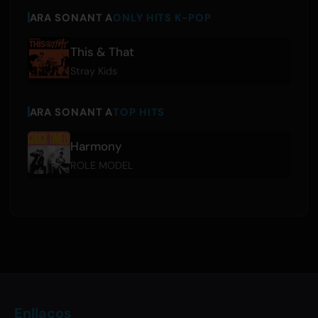
ARA SONANT A
ONLY HITS K-POP
This & That
Stray Kids
ARA SONANT A
TOP HITS
Harmony
ROLE MODEL
Enllaços