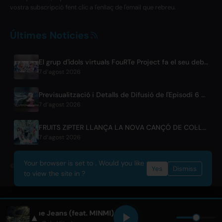
vostra subscripció fent clic a l'enllaç de l'email que rebreu.
Últimes Notícies
El grup d'ídols virtuals FouRTe Project fa el seu debut amb l'àlbum 'ALL IN' produït per ☆Taku Takahashi de m-flo
7 d’agost 2026
Previsualització i Detalls de Difusió de l'Episodi 6 de BLACK TORCH
7 d’agost 2026
FRUITS ZIPTER LLANÇA LA NOVA CANÇÓ DE COL·LABORACIÓ '1,2,3,FOOOOUR'
7 d’agost 2026
Your browser is set to . Would you like
© 2026 OnlyHit. All rights reserved. - Metadata provided by
ACRCloud
Yes
Dismiss
to view the site in ?
Blue Jeans (feat. MINMI)
▲