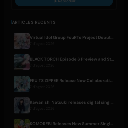
Reproduir
ARTICLES RECENTS
Virtual Idol Group FouRTe Project Debuts with 'ALL IN' Album Produced by m-flo's ☆Taku Takahashi
7 d’agost 2026
BLACK TORCH Episode 6 Preview and Streaming Details
7 d’agost 2026
FRUITS ZIPPER Release New Collaboration Song '1,2,3,FOOOOUR'
7 d’agost 2026
Kawanishi Natsuki releases digital single 'Sayonara wa Ichiban Kirei na Atashi de'
7 d’agost 2026
KOMOREBI Releases New Summer Single 'Letsu Natsu'