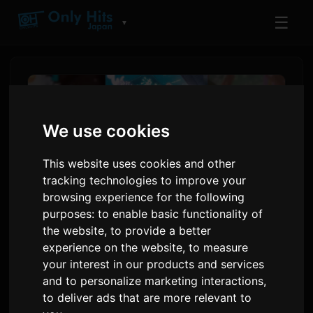
☰
▼
We use cookies
This website uses cookies and other
tracking technologies to improve your
browsing experience for the following
purposes:
to enable basic functionality of
the website
,
to provide a better
La pel·lícula d'anime de
experience on the website
,
to measure
your interest in our products and services
Netflix 'Super Kaguya-hime!'
and to personalize marketing interactions
,
acaba la seva carrera als
to deliver ads that are more relevant to