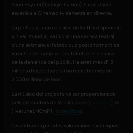
Saori Hayami (Yachiyo Tsukimi). La salutació
escènica a Cinemacity s'emetrà en directe.
La pel·lícula, una exclusiva de Netflix disponible
a nivell mundial, va iniciar una carrera teatral
d'una setmana al febrer, que posteriorment es
va estendre i ampliar per tot el Japó a causa
de la demanda del públic. Ha atret més d'1,2
milions d'espectadors i ha recaptat més de
2.500 milions de iens.
La música del projecte va ser proporcionada
pels productors de Vocaloid
ryo (supercell)
, kz
(livetune), 40mP i
HoneyWorks
.
Les entrades per a les salutacions escèniques