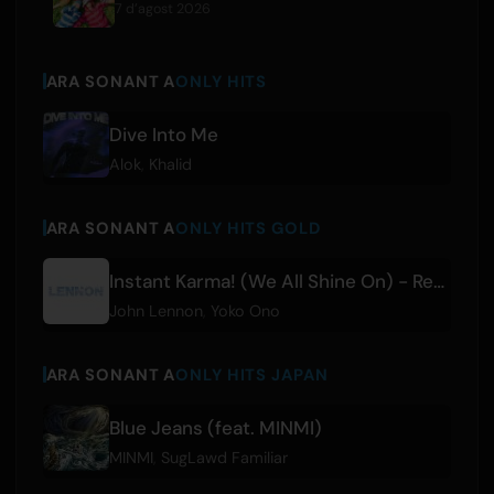
7 d’agost 2026
ARA SONANT A
ONLY HITS
Dive Into Me
Alok
,
Khalid
ARA SONANT A
ONLY HITS GOLD
Instant Karma! (We All Shine On) - Remastered 2010
John Lennon
,
Yoko Ono
ARA SONANT A
ONLY HITS JAPAN
Blue Jeans (feat. MINMI)
MINMI
,
SugLawd Familiar