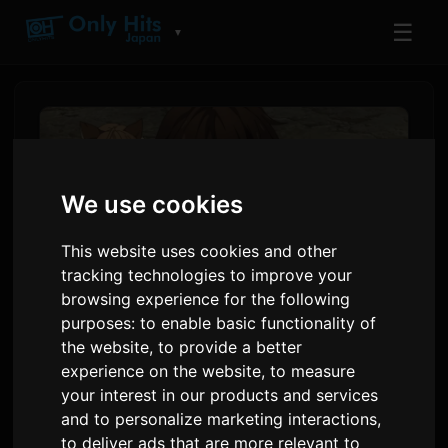
☰
▼
We use cookies
This website uses cookies and other
tracking technologies to improve your
browsing experience for the following
purposes:
to enable basic functionality of
the website
,
to provide a better
پیش‌نمایش قسمت دوم انیمه 'کُکو
experience on the website
,
to measure
اُره' و جزئیات پخش جهانی
your interest in our products and services
and to personalize marketing interactions
,
۸ ژوئیهٔ ۲۰۲۶
Sam
توسط
to deliver ads that are more relevant to