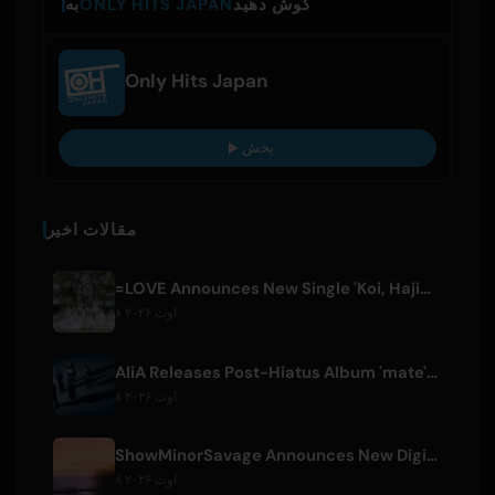
گوش دهید
ONLY HITS JAPAN
به
Only Hits Japan
پخش
مقالات اخیر
=LOVE Announces New Single 'Koi, Hajimemashita.' and Tokyo Dome Concerts
۸ اوت ۲۰۲۶
AliA Releases Post-Hiatus Album 'mate', Announces Tokyo Live
۸ اوت ۲۰۲۶
ShowMinorSavage Announces New Digital Single 'Gradation'
۸ اوت ۲۰۲۶