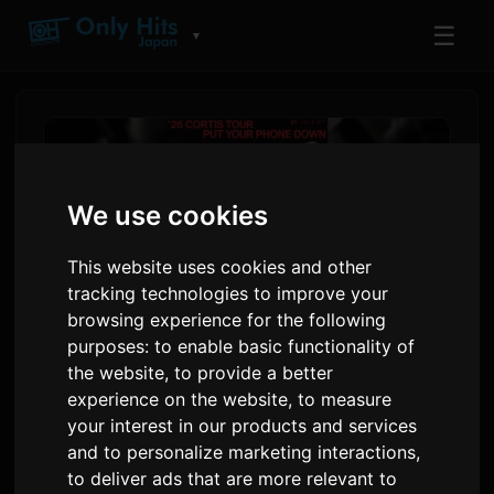
☰
▼
We use cookies
This website uses cookies and other
tracking technologies to improve your
browsing experience for the following
purposes:
to enable basic functionality of
the website
,
to provide a better
CORTIS алгачкы жеке
experience on the website
,
to measure
дүйнөлүк турнеси 'PUT
your interest in our products and services
and to personalize marketing interactions
,
YOUR PHONE DOWN'
to deliver ads that are more relevant to