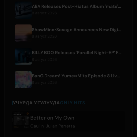
AliA Releases Post-Hiatus Album 'mate', Announces Tokyo Live
8 август 2026
ShowMinorSavage Announces New Digital Single 'Gradation'
8 август 2026
BILLY BOO Releases 'Parallel Night-EP' Featuring TV Drama Theme Song
8 август 2026
BanG Dream! Yume∞Mita Episode 8 Live Clip Released
8 август 2026
УЧУРДА УГУЛУУДА
ONLY HITS
Better on My Own
Gaullin
,
Julian Perretta