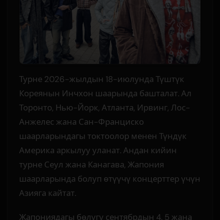
Турне 2026-жылдын 18-июлунда Түштүк
Кореянын Инчхон шаарында башталат. Ал
Торонто, Нью-Йорк, Атланта, Ирвинг, Лос-
Анжелес жана Сан-Франциско
шаарларындагы токтоолор менен Түндүк
Америка аркылуу уланат. Андан кийин
турне Сеул жана Канагава, Жапония
шаарларында болуп өтүүчү концерттер үчүн
Азияга кайтат.
Жапониядагы бөлүгү сентябрдын 4, 5 жана