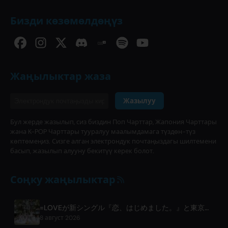
Бизди көзөмөлдөңүз
Жаңылыктар жаза
Жазылуу
Бул жерде жазылып, сиз биздин Поп Чарттар, Жапония Чарттары
жана K-POP Чарттары тууралуу маалымдамага түздөн-түз
көптөмеңиз. Сизге алган электрондук почтаңыздагы шилтемени
басып, жазылып алууну бекитүү керек болот.
Соңку жаңылыктар
=LOVEが新シングル『恋、はじめました。』と東京ドーム公演を発表
8 август 2026