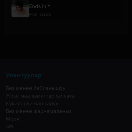
Ends In Y
Mimi Webb
Улантуулар
Биз менен байланышуу
Жеке маалыматтар саясаты
Кукилерди башкаруу
Биз менен жарнамалаңыз
Мерч
API