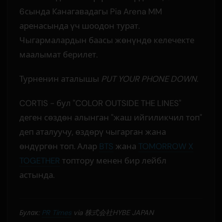
6сында Канагавадагы Pia Arena MM
аренасында үч шоодон турат.
Чыгармалардын баасы жөнүндө келечекте
маалымат берилет.
Турненин аталышы
PUT YOUR PHONE DOWN
.
CORTIS - бул "COLOR OUTSIDE THE LINES"
деген сөздөн алынган "жаш ийгиликчил топ"
деп аталуучу, өздөрү чыгарган жана
өндүргөн топ. Алар
BTS
жана
TOMORROW X
TOGETHER
топтору менен бир лейбл
астында.
Булак:
PR Times
via 株式会社HYBE JAPAN