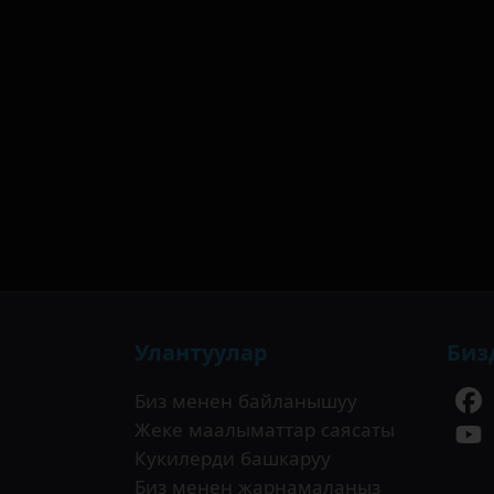
Улантуулар
Биз
Биз менен байланышуу
Жеке маалыматтар саясаты
Кукилерди башкаруу
Биз менен жарнамалаңыз