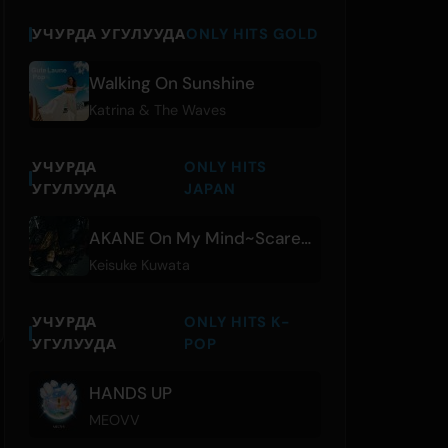
УЧУРДА УГУЛУУДА
ONLY HITS GOLD
Walking On Sunshine
Katrina & The Waves
УЧУРДА
ONLY HITS
УГУЛУУДА
JAPAN
AKANE On My Mind~Scared of Manju
Keisuke Kuwata
УЧУРДА
ONLY HITS K-
УГУЛУУДА
POP
HANDS UP
MEOVV