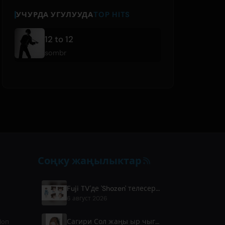
УЧУРДА УГУЛУУДА
TOP HITS
12 to 12
sombr
Соңку жаңылыктар
Fuji TV'де 'Shozen' телесериясы 2027-жылдын апрель айында чыгат
6 август 2026
Сагири Сол жаңы ыр чыгарды: 'next to your love'
Поп