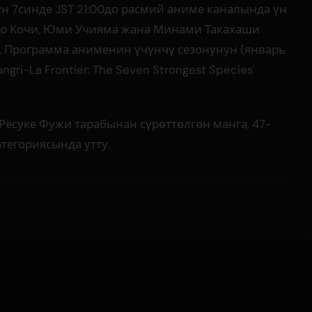
 7синде JST 21:00до расмий аниме каналында үн
то Кочи, Юми Учияма жана Минами Такахаши
т. Программа анименин үчүнчү сезонунун (январь
ri-La Frontier: The Seven Strongest Species'
Рёсуке Фужи тарабынан сүрөттөлгөн манга, 47-
тегориясында утту.