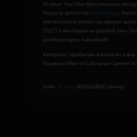
Атайын YouTube программасы июлдун
берүүчү артисттер
Юма Учида
, Мако
жетекчилиги менен түз эфирге чыга
2027) жана биринчи расмий оюн 'Shang
долбоорлорун жарыялайт.
Катарина тарабынан жазылган жана 
Коданша Манга Сыйлыгын 'шенен' ка
Булак:
PR Times
株式会社講談社 аркылуу