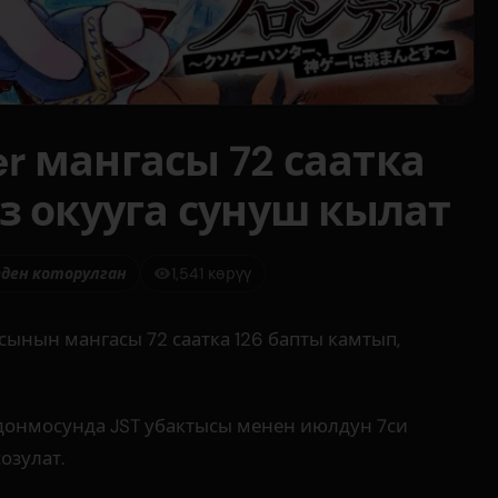
ier мангасы 72 саатка
з окууга сунуш кылат
еден которулган
1,541 көрүү
иясынын мангасы 72 саатка 126 бапты камтып,
донмосунда JST убактысы менен июлдун 7си
озулат.