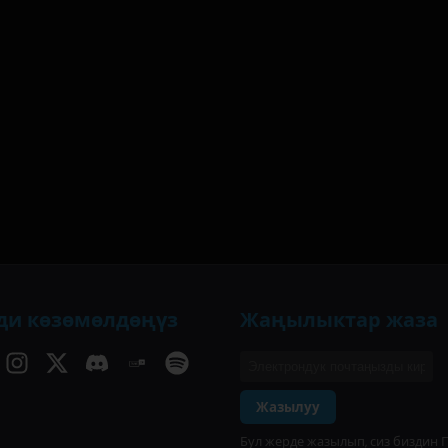
ди көзөмөлдөңүз
Жаңылыктар жаза
Жазылуу
Бул жерде жазылып, сиз биздин 