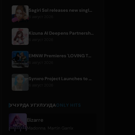
Sagiri Sol releases new single 'next to your love' after hiatus
6 август 2026
Kizuna AI Deepens Partnership with Asobisystem Ahead of 10th Anniversary World Tour
6 август 2026
EMNW Premieres 'LOVING TO GET US BY' Music Video on August 7
6 август 2026
Synxro Project Launches to Create New IP from Fictional Anime Openings
6 август 2026
УЧУРДА УГУЛУУДА
ONLY HITS
Bizarre
Madonna
,
Martin Garrix