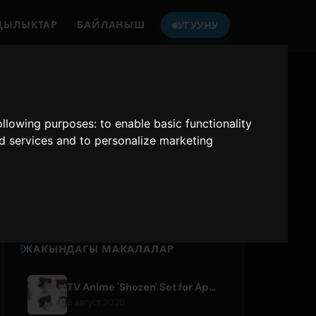
ҢЫЛЫКТАР
БАЙЛАНЫШ
УГУУНУ
ONLY HITS JAPAN
УГУУ
following purposes:
to enable basic functionality
nd services and to personalize marketing
Only Hits Japan
Ойнату
ЖАКЫНДАГЫ МАКАЛАЛАР
TV Anime 'Shozen' Set for April 2027 Premiere on Fuji TV
6 август 2026