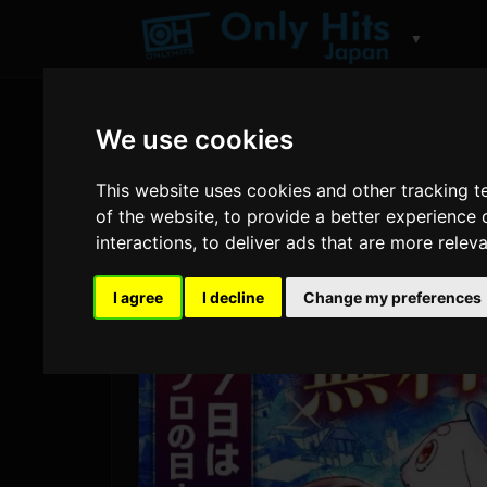
▼
We use cookies
This website uses cookies and other tracking 
of the website
,
to provide a better experience 
interactions
,
to deliver ads that are more relev
I agree
I decline
Change my preferences