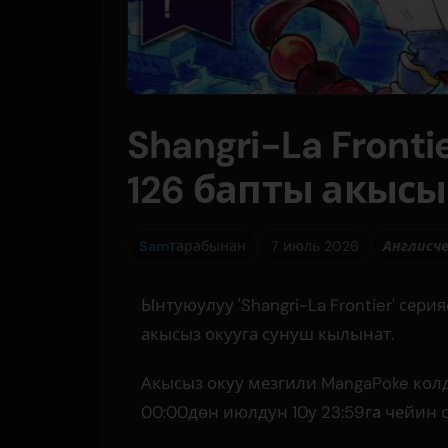
Shangri-La Front
126 бапты акысы
Sam
тарабынан
7 июль 2026
Англисч
Ынтуюулуу 'Shangri-La Frontier' сер
акысыз окууга сунуш кылынат.
Акысыз окуу мезгили MangaPoke кол
00:00дөн июлдун 10у 23:59га чейин с