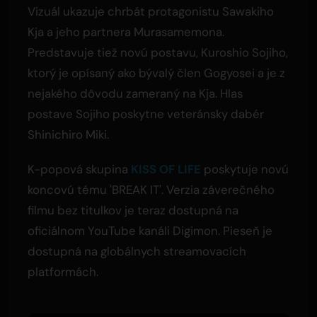
Vizuál ukazuje chrbát protagonistu Sawakiho
Kja a jeho partnera Murasamemona.
Predstavuje tiež novú postavu, Kuroshio Sojiho,
ktorý je opísaný ako bývalý člen Gogyosei a je z
nejakého dôvodu zameraný na Kja. Hlas
postave Sojiho poskytne veteránsky dabér
Shinichiro Miki.
K-popová skupina
KISS OF LIFE
poskytuje novú
koncovú tému 'BREAK IT'. Verzia záverečného
filmu bez titulkov je teraz dostupná na
oficiálnom YouTube kanáli Digimon. Pieseň je
dostupná na globálnych streamovacích
platformách.