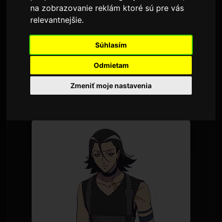
na zobrazovanie reklám ktoré sú pre vás
Autor:
Sam
7 júla 2026
Preložené z angličtiny
relevantnejšie
.
1,633 zobrazení
Súhlasím
TV anime
Digimon Beatbreak
začne nový
Odmietam
príbehový oblúk 'Kjo-hen' 12. júla. S oznámením
Zmeniť moje nastavenia
boli zverejnené nové kľúčové vizuály a
podrobnosti o postavách.