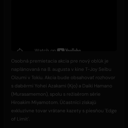
Osobná premietacia akcia pre nový oblúk je
naplánovaná na 8. augusta v kine T-Joy Seibu
Oizumi v Tokiu. Akcia bude obsahovať rozhovor
s dabérmi Yohei Azakami (Kjo) a Daiki Hamano
(Murasamemon), spolu s režisérom série
Hiroakim Miyamotom. Účastníci získajú
exkluzívne tovar vrátane kazety s piesňou 'Edge
of Limit'.