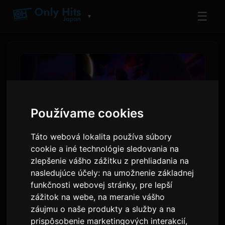
☰
▼
Používame cookies
Táto webová lokalita používa súbory
cookie a iné technológie sledovania na
zlepšenie vášho zážitku z prehliadania na
nasledujúce účely:
na umožnenie základnej
Digimon Beatbreak Začne
funkčnosti webovej stránky
,
pre lepší
Nový Príbehový Oblúk 'Kjo-
zážitok na webe
,
na meranie vášho
hen' 12. júla
záujmu o naše produkty a služby a na
prispôsobenie marketingových interakcií
,