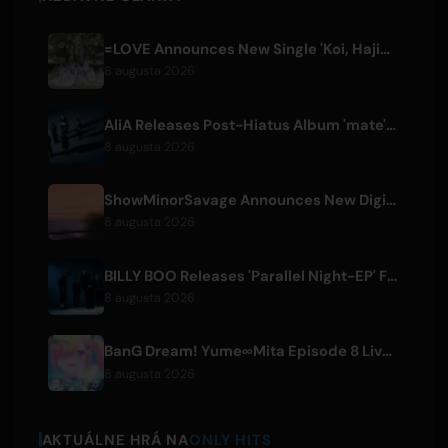
=LOVE Announces New Single 'Koi, Hajimemashita.' and Tokyo Dome Concerts
8 augusta 2026
AliA Releases Post-Hiatus Album 'mate', Announces Tokyo Live
8 augusta 2026
ShowMinorSavage Announces New Digital Single 'Gradation'
8 augusta 2026
BILLY BOO Releases 'Parallel Night-EP' Featuring TV Drama Theme Song
8 augusta 2026
BanG Dream! Yume∞Mita Episode 8 Live Clip Released
8 augusta 2026
AKTUÁLNE HRÁ NA
ONLY HITS