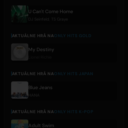
U Can't Come Home
DJ Seinfeld
,
TS Graye
AKTUÁLNE HRÁ NA
ONLY HITS GOLD
My Destiny
Lionel Richie
AKTUÁLNE HRÁ NA
ONLY HITS JAPAN
Blue Jeans
HANA
AKTUÁLNE HRÁ NA
ONLY HITS K-POP
Adult Swim