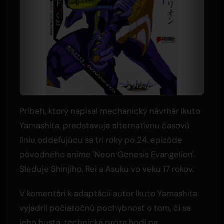
Príbeh, ktorý napísal mechanický návrhár Ikuto
Yamashita, predstavuje alternatívnu časovú
líniu oddeľujúcu sa tri roky po 24. epizóde
pôvodného anime 'Neon Genesis Evangelion'.
Sleduje Shinjiho, Rei a Asuku vo veku 17 rokov.
V komentári k adaptácii autor Ikuto Yamashita
vyjadril počiatočnú pochybnosť o tom, či sa
jeho hustá, technická próza hodí na