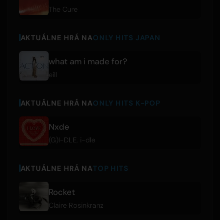
The Cure
AKTUÁLNE HRÁ NA
ONLY HITS JAPAN
what am i made for?
eill
AKTUÁLNE HRÁ NA
ONLY HITS K-POP
Nxde
(G)I-DLE
,
i-dle
AKTUÁLNE HRÁ NA
TOP HITS
Rocket
Claire Rosinkranz