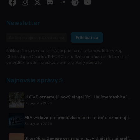
Newsletter
Prihlásiť sa
Prihlásením sa sem sa prihlásite priamo na naše newslettery Pop
Charts, Japan Charts a K-POP Charts. Svoju prihlášku budete musieť
potvrdiť kliknutím na odkaz v e-maile, ktorý obdržíte.
Najnovšie správy
=LOVE oznamujú nový singel 'Koi, Hajimemashita.' a koncerty v Tokyo Dome
8 augusta 2026
AliA vydáva po prestávke album 'mate' a oznamuje koncert v Tokiu
8 augusta 2026
ShowMinorSavage oznamuje nový digitálny singel 'Gradation'