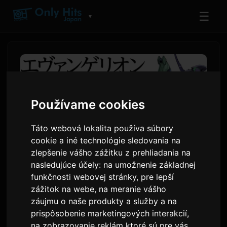
☰
▼
Používame cookies
Táto webová lokalita používa súbory
cookie a iné technológie sledovania na
zlepšenie vášho zážitku z prehliadania na
nasledujúce účely:
na umožnenie základnej
funkčnosti webovej stránky
,
pre lepší
Spin-off románová séria
zážitok na webe
,
na meranie vášho
Evangelion ANIMA vychádza
záujmu o naše produkty a služby a na
ako audiokniha
prispôsobenie marketingových interakcií
,
na zobrazovanie reklám ktoré sú pre vás