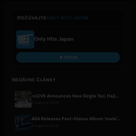
POČÚVAJTE
ONLY HITS JAPAN
Only Hits Japan
Prehráť
NEDÁVNE ČLÁNKY
=LOVE Announces New Single 'Koi, Hajimemashita.' and Tokyo Dome Concerts
8 augusta 2026
AliA Releases Post-Hiatus Album 'mate', Announces Tokyo Live
8 augusta 2026