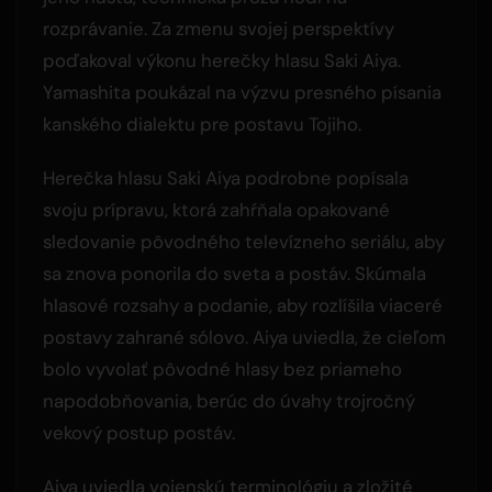
rozprávanie. Za zmenu svojej perspektívy
poďakoval výkonu herečky hlasu Saki Aiya.
Yamashita poukázal na výzvu presného písania
kanského dialektu pre postavu Tojiho.
Herečka hlasu Saki Aiya podrobne popísala
svoju prípravu, ktorá zahŕňala opakované
sledovanie pôvodného televízneho seriálu, aby
sa znova ponorila do sveta a postáv. Skúmala
hlasové rozsahy a podanie, aby rozlíšila viaceré
postavy zahrané sólovo. Aiya uviedla, že cieľom
bolo vyvolať pôvodné hlasy bez priameho
napodobňovania, berúc do úvahy trojročný
vekový postup postáv.
Aiya uviedla vojenskú terminológiu a zložité