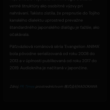
vetné štruktúry ako osobitné výzvy pri
nahrávaní. Takisto zistila, že prepnutie do Tojiho
kanského dialektu uprostred prevažne
štandardného japonského dialógu je ťažšie, ako
očakávala.
Päťzväzková románová séria 'Evangelion ANIMA'
bola pôvodne serializovaná od roku 2008 do
2013 a v úplnosti publikovaná od roku 2017 do
2019. Audiokniha je načítaná v japončine.
Zdroj:
PR Times
prostredníctvom 株式会社KADOKAWA