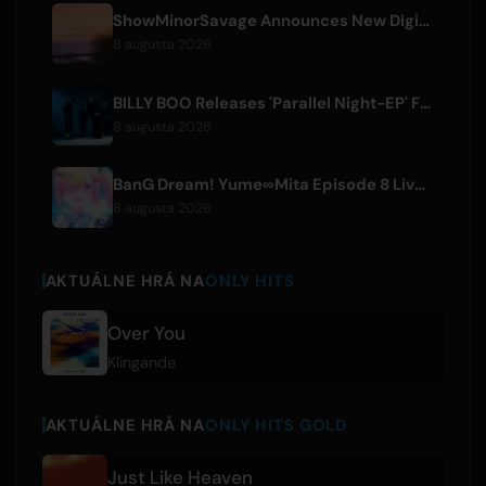
ShowMinorSavage Announces New Digital Single 'Gradation'
8 augusta 2026
BILLY BOO Releases 'Parallel Night-EP' Featuring TV Drama Theme Song
8 augusta 2026
BanG Dream! Yume∞Mita Episode 8 Live Clip Released
8 augusta 2026
AKTUÁLNE HRÁ NA
ONLY HITS
Over You
Klingande
AKTUÁLNE HRÁ NA
ONLY HITS GOLD
Just Like Heaven