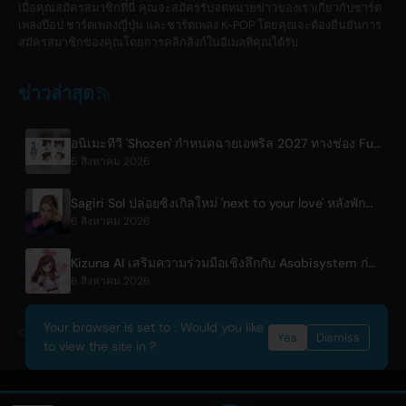
เมื่อคุณสมัครสมาชิกที่นี่ คุณจะสมัครรับจดหมายข่าวของเราเกี่ยวกับชาร์ต
เพลงป๊อป ชาร์ตเพลงญี่ปุ่น และชาร์ตเพลง K-POP โดยคุณจะต้องยืนยันการ
สมัครสมาชิกของคุณโดยการคลิกลิงก์ในอีเมลที่คุณได้รับ
ข่าวล่าสุด
อนิเมะทีวี 'Shozen' กำหนดฉายเอพริล 2027 ทางช่อง Fuji TV
6 สิงหาคม 2026
Sagiri Sol ปล่อยซิงเกิลใหม่ 'next to your love' หลังพักฟื้น
6 สิงหาคม 2026
Kizuna AI เสริมความร่วมมือเชิงลึกกับ Asobisystem ก่อนเริ่มทัวร์ครบรอบ 10 ปีรอบโลก
6 สิงหาคม 2026
Your browser is set to . Would you like
© 2026 OnlyHit. All rights reserved. - Metadata provided by
ACRCloud
Yes
Dismiss
to view the site in ?