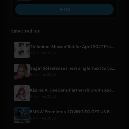
เล่น
บทความล่าสุด
TV Anime 'Shozen' Set for April 2027 Premiere on Fuji TV
6 สิงหาคม 2026
Sagiri Sol releases new single 'next to your love' after hiatus
6 สิงหาคม 2026
Kizuna AI Deepens Partnership with Asobisystem Ahead of 10th Anniversary World Tour
6 สิงหาคม 2026
EMNW Premieres 'LOVING TO GET US BY' Music Video on August 7
6 สิงหาคม 2026