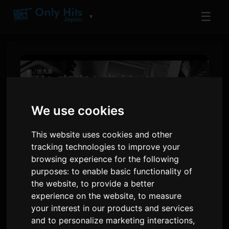
☰
▼
We use cookies
This website uses cookies and other
tracking technologies to improve your
browsing experience for the following
purposes:
to enable basic functionality of
มังงะ 'Kimi to Uchuu wo
the website
,
to provide a better
experience on the website
,
to measure
Aruku Tame ni' ปล่อยวิดีโอคอล
your interest in our products and services
แลบกับ BUMP OF CHICKEN
and to personalize marketing interactions
,