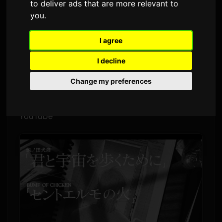
to deliver ads that are more relevant to
โดย
Sam
7 กรกฎาคม 2026
แปลจากภาษาอังกฤษ
you
.
1,557 ครั้งที่เข้าชม
I agree
มังงะ
Kimi to Uchuu wo Aruku Tame ni
ได้ปล่อย
I decline
มิวสิกวิดีโอพิเศษจากความร่วมมือ โดยใช้เพลง
Change my preferences
Seinto Erumo no Hi (St. Elmo's Fire)
ของ
BUMP
OF CHICKEN
วิดีโอดังกล่าวพร้อมชมแล้วบน
YouTube