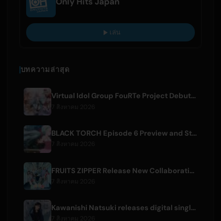
Only Hits Japan
เล่น
บทความล่าสุด
Virtual Idol Group FouRTe Project Debuts with 'ALL IN' Album Produced by m-flo's ☆Taku Takahashi
7 สิงหาคม 2026
BLACK TORCH Episode 6 Preview and Streaming Details
7 สิงหาคม 2026
FRUITS ZIPPER Release New Collaboration Song '1,2,3,FOOOOUR'
7 สิงหาคม 2026
Kawanishi Natsuki releases digital single 'Sayonara wa Ichiban Kirei na Atashi de'
7 สิงหาคม 2026