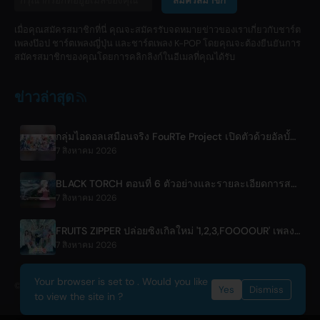
สมัครสมาชิก
เมื่อคุณสมัครสมาชิกที่นี่ คุณจะสมัครรับจดหมายข่าวของเราเกี่ยวกับชาร์ต
เพลงป๊อป ชาร์ตเพลงญี่ปุ่น และชาร์ตเพลง K-POP โดยคุณจะต้องยืนยันการ
สมัครสมาชิกของคุณโดยการคลิกลิงก์ในอีเมลที่คุณได้รับ
ข่าวล่าสุด
กลุ่มไอดอลเสมือนจริง FouRTe Project เปิดตัวด้วยอัลบั้ม 'ALL IN' โดยผู้ผลิต ☆Taku Takahashi จาก m-flo
7 สิงหาคม 2026
BLACK TORCH ตอนที่ 6 ตัวอย่างและรายละเอียดการสตรีม
7 สิงหาคม 2026
FRUITS ZIPPER ปล่อยซิงเกิลใหม่ '1,2,3,FOOOOUR' เพลงพิเศษร่วมกับรถไฟ Tobu Railway
7 สิงหาคม 2026
Your browser is set to . Would you like
© 2026 OnlyHit. All rights reserved. - Metadata provided by
ACRCloud
Yes
Dismiss
to view the site in ?