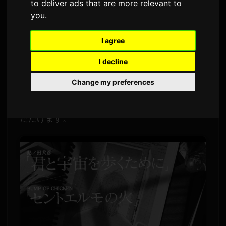
to deliver ads that are more relevant to
Par
Sam
7 July 2026
Traduit de l'anglais
you
.
1,534 veyes
I agree
漫画
『きみと宇宙を歩くために』
が、BUMP OF
I decline
CHICKENの楽曲
『セイントエルモの火』
を使っ
Change my preferences
た特別なコラボレーション・ミュージックビデ
オを公開しました。ビデオはYouTubeでご覧い
ただけます。