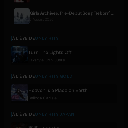
Girls Archives. Pre-Debut Song 'Reborn' is Theme for Netflix Film
7 August 2026
À L'ÊYE DE
ONLY HITS
Turn The Lights Off
Jaxstyle
,
Jon
,
Justė
À L'ÊYE DE
ONLY HITS GOLD
Heaven Is a Place on Earth
Belinda Carlisle
À L'ÊYE DE
ONLY HITS JAPAN