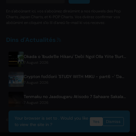
En s'aboûnant ici, vos s'aboûnez dîreûmint a nos n'ouwels des Pop
Charts, Japan Charts, et K-POP Charts. Vos dvérez confirmer vos
abôûmint en cliquint s'lo liî d'aneû l'e-mail ki vos recevez.
Dins d'Actualités
Okada o 'IbudeƁe Hikaru' Ɗeɓi Ngol Olla Yiite Ɓurte Ha Haala Abema
7 August 2026
Crypton foɗɗorii 'STUDY WITH MIKU - part6 -' Ɗamtal BGM Filam
7 August 2026
Tenmaku no Jaadougaru Atisodo 7 Sahaare Sakalaama
7 August 2026
Your browser is set to . Would you like
© 2026 OnlyHit. All rights reserved. - Metadata provided by
ACRCloud
Yes
Dismiss
to view the site in ?