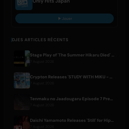
Only Hits Japan
Jouer
DJES ARTICLES RÉCENTS
Stage Play of 'The Summer Hikaru Died' Streams Globally for Free on ABEMA
7 August 2026
Crypton Releases 'STUDY WITH MIKU - part6 -' Instrumental BGM Video
7 August 2026
Tenmaku no Jaadougaru Episode 7 Preview Released
7 August 2026
Daichi Yamamoto Releases 'Still' for Hip-Hop Anime 'Shadow Beat'
7 August 2026