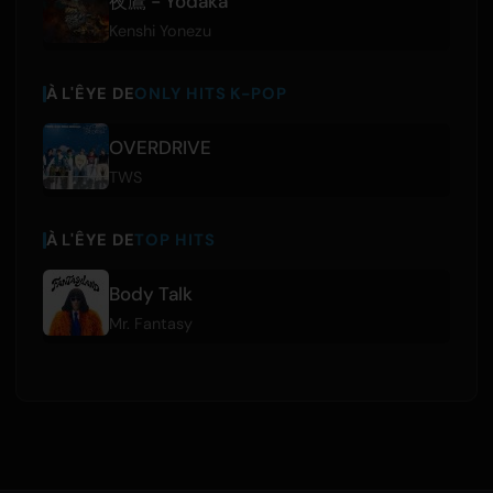
夜鷹 - Yodaka
Kenshi Yonezu
À L'ÊYE DE
ONLY HITS K-POP
OVERDRIVE
TWS
À L'ÊYE DE
TOP HITS
Body Talk
Mr. Fantasy