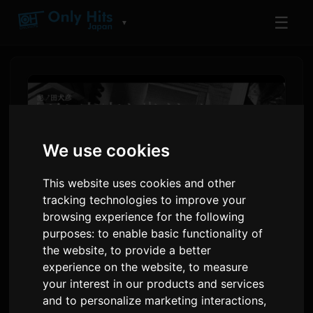
☰
▼
We use cookies
This website uses cookies and other
tracking technologies to improve your
browsing experience for the following
purposes:
to enable basic functionality of
漫画『きみと宇宙を歩くため
the website
,
to provide a better
experience on the website
,
to measure
に』、BUMP OF CHICKENと
your interest in our products and services
のコラボ動画を公開
and to personalize marketing interactions
,